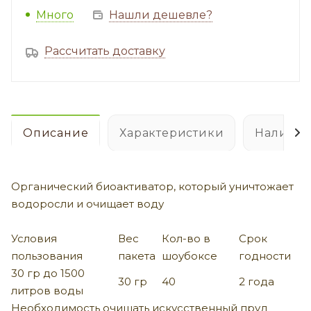
Много
Нашли дешевле?
Рассчитать доставку
Описание
Характеристики
Наличие
Органический биоактиватор, который уничтожает
водоросли и очищает воду
Условия
Вес
Кол-во в
Срок
пользования
пакета
шоубоксе
годности
30 гр до 1500
30 гр
40
2 года
литров воды
Необходимость очищать искусственный пруд