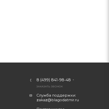
8 (499) 841-98-48
ЗАКАЗАТЬ ЗВОНОК
Служба поддержки:
z
aka
z
@blagodatmir.ru