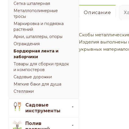
Сетка шпалерная
Металлополимерные
Описание
Х
тросы
Маркировка и подвязка
растений
Скобы металлические
Арки, шпаллеры, опоры
Изделия выполнены и
Ограждения
укрывных материалов
Бордюрная лента и
заборчики
Товары для сборки грядок
и компостеров
Садовые дорожки
Мягкие баки для душа
Стеллажи
Садовые
инструменты
Полив