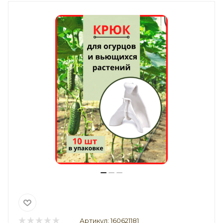
Артикул:
160621181