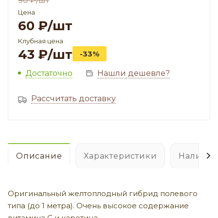
90
₽
/шт
Цена
60
₽
/шт
Клубная цена
43
₽
/шт
-33%
Достаточно
Нашли дешевле?
Рассчитать доставку
Описание
Характеристики
Наличие
Оригинальный желтоплодный гибрид полевого
типа (до 1 метра). Очень высокое содержание
витамина С и каротина