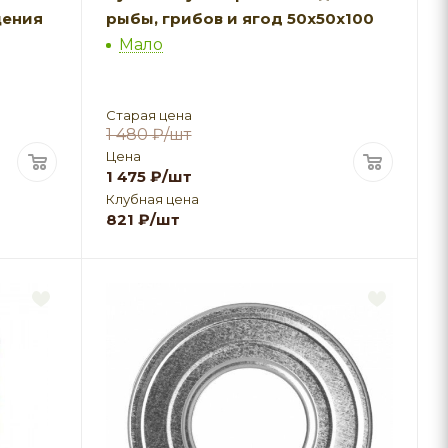
щения
рыбы, грибов и ягод 50х50х100
Мало
Старая цена
1 480
₽
/шт
Цена
1 475
₽
/шт
Клубная цена
821
₽
/шт