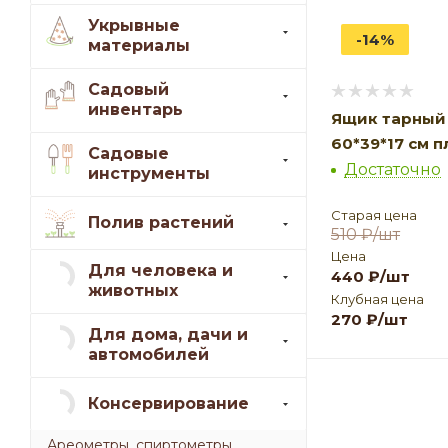
Укрывные
-14%
материалы
Садовый
инвентарь
Ящик тарный
60*39*17 см 
Садовые
Достаточно
инструменты
Старая цена
Полив растений
510
₽
/шт
Цена
Для человека и
440
₽
/шт
животных
Клубная цена
270
₽
/шт
Для дома, дачи и
автомобилей
Консервирование
Ареометры, спиртометры,