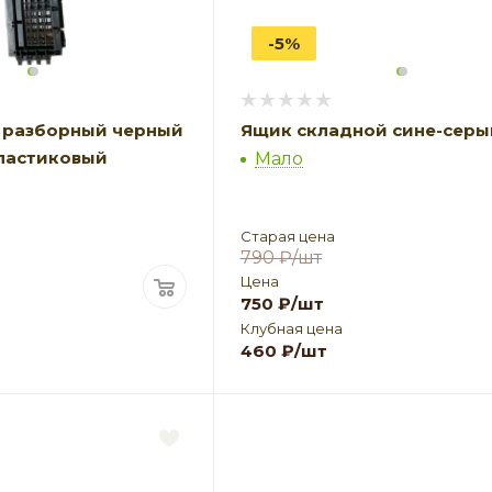
-5%
 разборный черный
Ящик складной сине-серы
пластиковый
Мало
Старая цена
790
₽
/шт
Цена
750
₽
/шт
Клубная цена
460
₽
/шт