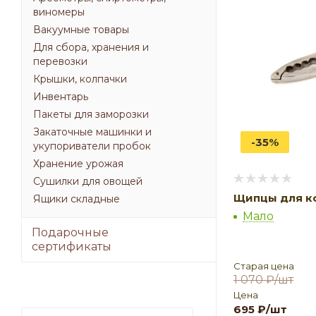
виномеры
Вакуумные товары
Для сбора, хранения и
перевозки
Крышки, колпачки
Инвентарь
Пакеты для заморозки
Закаточные машинки и
-35%
укупориватели пробок
Хранение урожая
Сушилки для овощей
Щипцы для ко
Ящики складные
Мало
Подарочные
сертификаты
Старая цена
1 070
₽
/шт
Цена
695
₽
/шт