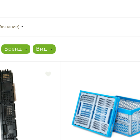
убывание)
ы
Бренд
Вид