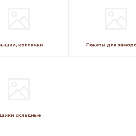
рышки, колпачки
Пакеты для замор
щики складные