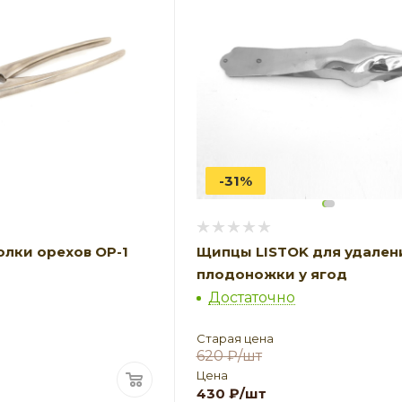
-31%
лки орехов ОР-1
Щипцы LISTOK для удален
плодоножки у ягод
Достаточно
Старая цена
620
₽
/шт
Цена
430
₽
/шт