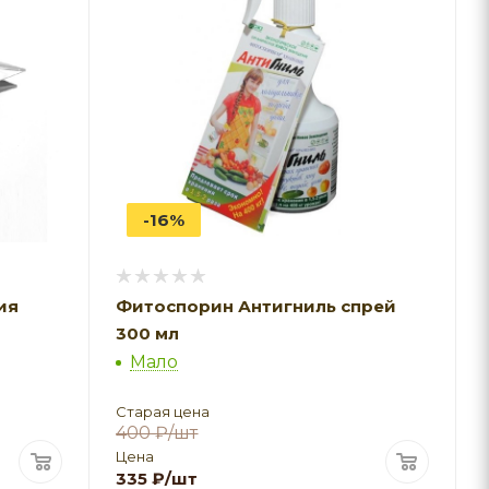
-16%
ия
Фитоспорин Антигниль спрей
300 мл
Мало
Старая цена
400
₽
/шт
Цена
335
₽
/шт