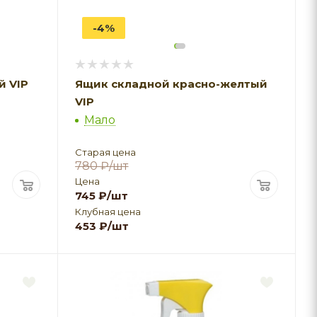
-4%
й VIP
Ящик складной красно-желтый
VIP
Мало
Старая цена
780
₽
/шт
Цена
745
₽
/шт
Клубная цена
453
₽
/шт