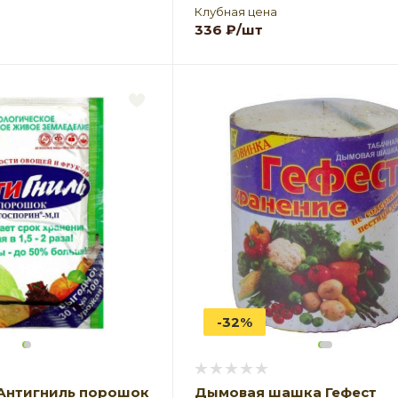
Клубная цена
336
₽
/шт
-32%
Антигниль порошок
Дымовая шашка Гефест