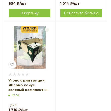
854
₽
/шт
1 014
₽
/шт
В корзину
Привозите больше
Уголок для грядки
Яблоко конус
зеленый комплект из
4 шт МС-Про
Мало
Цена
1 710
₽
/шт