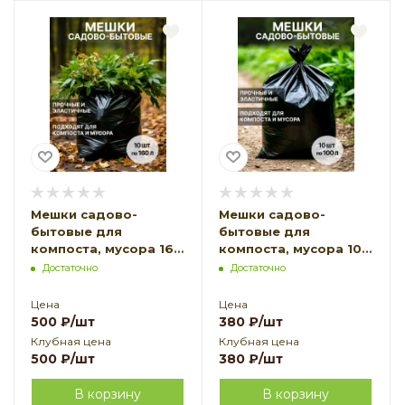
Мешки садово-
Мешки садово-
бытовые для
бытовые для
компоста, мусора 160
компоста, мусора 100
л 780 х 1120 см 80 мкр
л 630 х 1050 см 80
Достаточно
Достаточно
10 шт Благодатное
мкр 10 шт
земледелие
Благодатное
Цена
Цена
земледелие
500
₽
/шт
380
₽
/шт
Клубная цена
Клубная цена
500
₽
/шт
380
₽
/шт
В корзину
В корзину