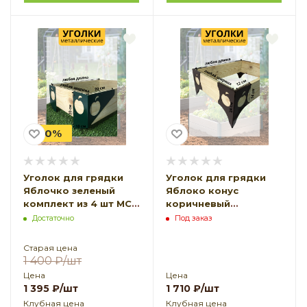
-0%
Уголок для грядки
Уголок для грядки
Яблочко зеленый
Яблоко конус
комплект из 4 шт МС-
коричневый
Про
комплект из 4 шт МС-
Достаточно
Под заказ
Про
Старая цена
1 400
₽
/шт
Цена
Цена
1 395
₽
/шт
1 710
₽
/шт
Клубная цена
Клубная цена