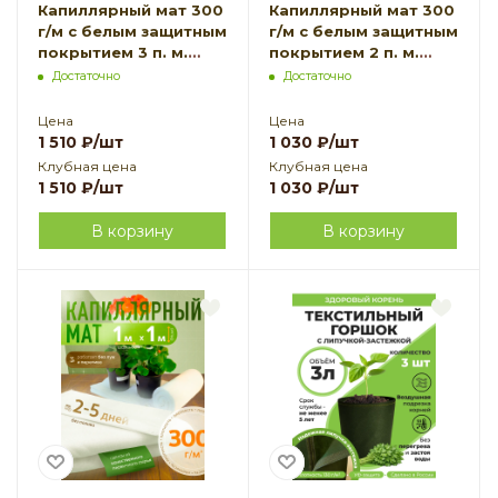
Капиллярный мат 300
Капиллярный мат 300
г/м с белым защитным
г/м с белым защитным
покрытием 3 п. м.
покрытием 2 п. м.
Благодатное
Благодатное
Достаточно
Достаточно
земледелие
земледелие
Цена
Цена
1 510
₽
/шт
1 030
₽
/шт
Клубная цена
Клубная цена
1 510
₽
/шт
1 030
₽
/шт
В корзину
В корзину