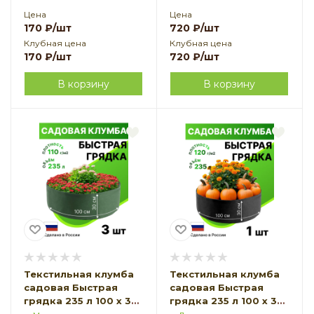
Цена
Цена
170
₽
/шт
720
₽
/шт
Клубная цена
Клубная цена
170
₽
/шт
720
₽
/шт
В корзину
В корзину
Текстильная клумба
Текстильная клумба
садовая Быстрая
садовая Быстрая
грядка 235 л 100 х 30
грядка 235 л 100 х 30
см темно-зеленая 3
см черная