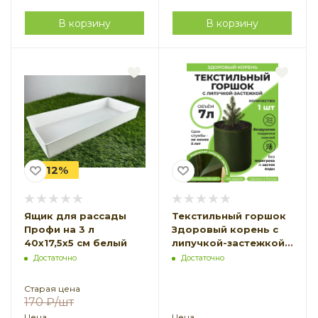
В корзину
В корзину
-12%
Ящик для рассады
Текстильный горшок
Профи на 3 л
Здоровый корень с
40х17,5х5 см белый
липучкой-застежкой
зеленый 7 л
Достаточно
Достаточно
Благодатное
земледелие
Старая цена
170
₽
/шт
Цена
Цена