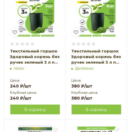
Текстильный горшок
Текстильный горшок
Здоровый корень без
Здоровый корень без
ручек зеленый 3 л по
ручек зеленый 3 л по
3 шт Благодатное
5 шт Благодатное
Много
Достаточно
земледелие
земледелие
Цена
Цена
240
₽
/шт
380
₽
/шт
Клубная цена
Клубная цена
240
₽
/шт
380
₽
/шт
В корзину
В корзину