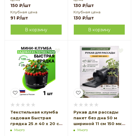
150
₽
/шт
130
₽
/шт
Клубная цена
Клубная цена
91
₽
/шт
130
₽
/шт
В корзину
В корзину
Текстильная клумба
Рукав для рассады
садовая Быстрая
пакет без дна 50 м
грядка 25 л 40 х 20 см
шириной 11 см 150 мкм
черная Благодатное
Благодатное
Много
Много
земледелие
земледелие