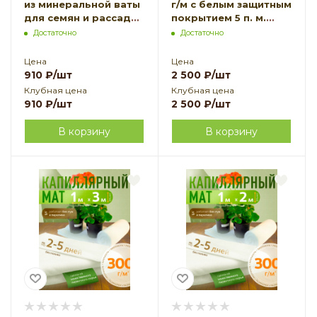
из минеральной ваты
г/м с белым защитным
для семян и рассады
покрытием 5 п. м.
75 х 75 х 65 24 шт
Благодатное
Достаточно
Достаточно
Благодатное
земледелие
земледелие VIP
Цена
Цена
910
₽
/шт
2 500
₽
/шт
Клубная цена
Клубная цена
910
₽
/шт
2 500
₽
/шт
В корзину
В корзину