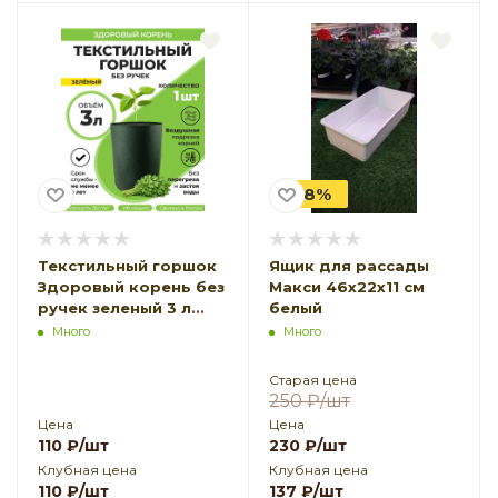
-8%
Текстильный горшок
Ящик для рассады
Здоровый корень без
Макси 46х22х11 см
ручек зеленый 3 л
белый
Благодатное
Много
Много
Земледелие
Старая цена
250
₽
/шт
Цена
Цена
110
₽
/шт
230
₽
/шт
Клубная цена
Клубная цена
110
₽
/шт
137
₽
/шт