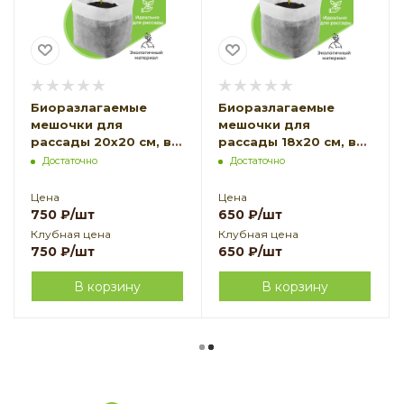
Биоразлагаемые
Биоразлагаемые
мешочки для
мешочки для
рассады 20х20 см, в
рассады 18х20 см, в
упаковке 50 шт
упаковке 50 шт
Достаточно
Достаточно
Благодатное
Благодатное
земледелие VIP
земледелие VIP
Цена
Цена
750
₽
/шт
650
₽
/шт
Клубная цена
Клубная цена
750
₽
/шт
650
₽
/шт
В корзину
В корзину