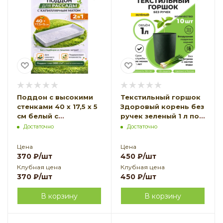
Поддон с высокими
Текстильный горшок
стенками 40 х 17,5 х 5
Здоровый корень без
см белый с
ручек зеленый 1 л по
капиллярным матом
10 шт Благодатное
Достаточно
Достаточно
Благодатное
земледелие
земледелие
Цена
Цена
370
₽
/шт
450
₽
/шт
Клубная цена
Клубная цена
370
₽
/шт
450
₽
/шт
В корзину
В корзину