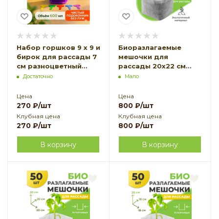
Набор горшков 9 х 9 и
Биоразлагаемые
бирок для рассады 7
мешочки для
см разноцветный
рассады 20х22 см
пластиковые 5 шт
усиленные, в
Достаточно
Мало
Благодатное
упаковке 50 шт
земледелие VIP
Благодатное
Цена
Цена
земледелие VIP
270
₽
/шт
800
₽
/шт
Клубная цена
Клубная цена
270
₽
/шт
800
₽
/шт
В корзину
В корзину