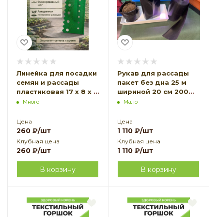
Линейка для посадки
Рукав для рассады
семян и рассады
пакет без дна 25 м
пластиковая 17 х 8 х 3
шириной 20 см 200
см зеленая
мкм Благодатное
Много
Мало
Благодатное
земледелие
земледелие
Цена
Цена
260
₽
/шт
1 110
₽
/шт
Клубная цена
Клубная цена
260
₽
/шт
1 110
₽
/шт
В корзину
В корзину