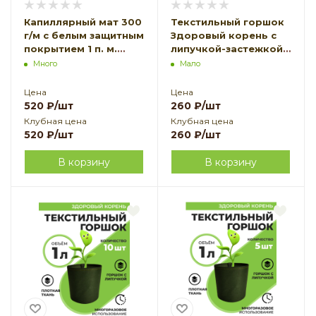
Капиллярный мат 300
Текстильный горшок
г/м с белым защитным
Здоровый корень с
покрытием 1 п. м.
липучкой-застежкой
Благодатное
зеленый 3 л по 3 шт
Много
Мало
земледелие
Благодатное
земледелие
Цена
Цена
520
₽
/шт
260
₽
/шт
Клубная цена
Клубная цена
520
₽
/шт
260
₽
/шт
В корзину
В корзину