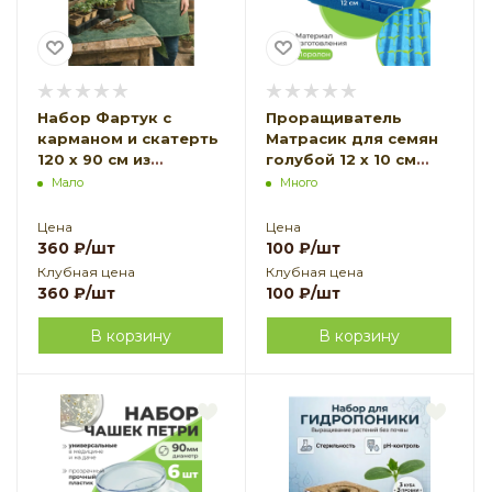
Набор Фартук с
Проращиватель
карманом и скатерть
Матрасик для семян
120 х 90 см из
голубой 12 х 10 см
спанбонда 110 г/м2
Благодатное
Мало
Много
зеленый Благодатное
земледелие
земледелие
Цена
Цена
360
₽
/шт
100
₽
/шт
Клубная цена
Клубная цена
360
₽
/шт
100
₽
/шт
В корзину
В корзину