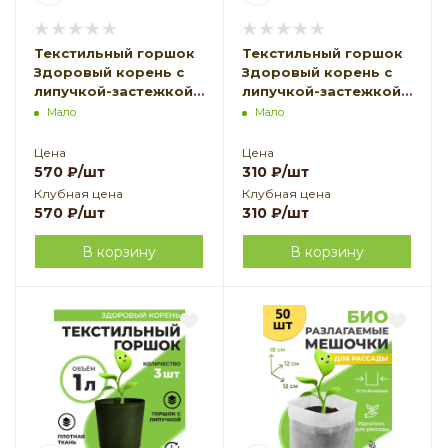
Текстильный горшок
Текстильный горшок
Здоровый корень с
Здоровый корень с
липучкой-застежкой
липучкой-застежкой
зеленый 1 л по 10 шт
зеленый 1 л по 5 шт
Мало
Мало
Благодатное
Благодатное
земледелие
земледелие
Цена
Цена
570
₽
/шт
310
₽
/шт
Клубная цена
Клубная цена
570
₽
/шт
310
₽
/шт
В корзину
В корзину