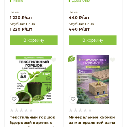
Много
Достаточно
шт Благодатное
Благодатное
земледелие
земледелие
Цена
Цена
1 220
₽
/шт
440
₽
/шт
Клубная цена
Клубная цена
1 220
₽
/шт
440
₽
/шт
В корзину
В корзину
Текстильный горшок
Минеральные кубики
Здоровый корень с
из минеральной ваты