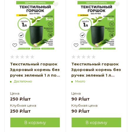
Текстильный горшок
Текстильный горшок
Здоровый корень без
Здоровый корень без
ручек зеленый 1 л по 5
ручек зеленый 1 л
шт Благодатное
Благодатное
Достаточно
Много
земледелие
Земледелие
Цена
Цена
250
₽
/шт
90
₽
/шт
Клубная цена
Клубная цена
250
₽
/шт
90
₽
/шт
В корзину
В корзину