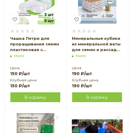
Чашка Петри для
Минеральные кубики
проращивания семян
из минеральной ваты
пластиковая с
для семян и рассады
крышкой 1 секция D-
100 х 100 х 65 3 шт и
Много
Много
90 мм 3 шт, 3 секции
минеральные пробки
D-90 мм 3 шт
22 х 22 х 27 3 шт
Цена
Цена
Благодатное
Благодатное
150
₽
/шт
190
₽
/шт
земледелие
земледелие
Клубная цена
Клубная цена
150
₽
/шт
190
₽
/шт
В корзину
В корзину