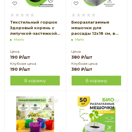
Текстильный горшок
Биоразлагаемые
Здоровый корень с
мешочки для
липучкой-застежкой
рассады 12х18 см, в
зеленый 1 л по 3 шт
упаковке 50 шт
Много
Мало
Благодатное
Благодатное
земледелие
земледелие VIP
Цена
Цена
190
₽
/шт
380
₽
/шт
Клубная цена
Клубная цена
190
₽
/шт
380
₽
/шт
В корзину
В корзину