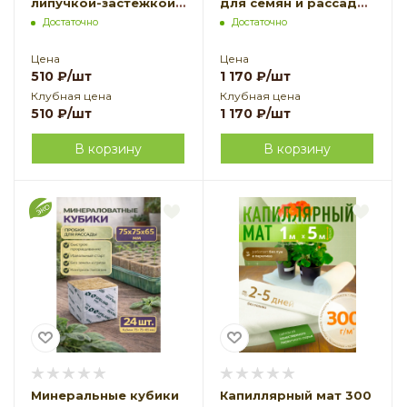
липучкой-застежкой
для семян и рассады
зеленый 5 л по 5 шт
100 х 100 х 65 24 шт
Достаточно
Достаточно
Благодатное
Благодатное
земледелие
земледелие VIP
Цена
Цена
510
₽
/шт
1 170
₽
/шт
Клубная цена
Клубная цена
510
₽
/шт
1 170
₽
/шт
В корзину
В корзину
Минеральные кубики
Капиллярный мат 300