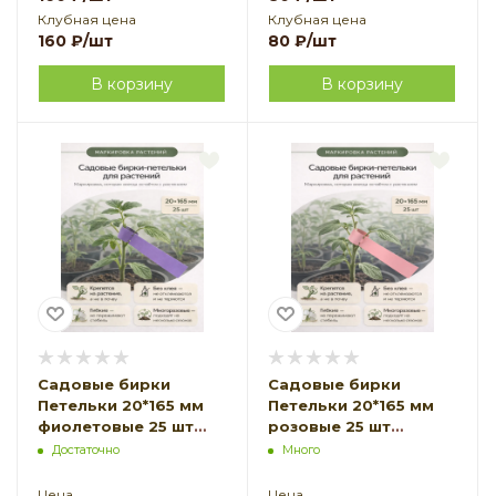
Клубная цена
Клубная цена
160
₽
/шт
80
₽
/шт
В корзину
В корзину
Садовые бирки
Садовые бирки
Петельки 20*165 мм
Петельки 20*165 мм
фиолетовые 25 шт
розовые 25 шт
Благодатное
Благодатное
Достаточно
Много
земледелие
земледелие
Цена
Цена