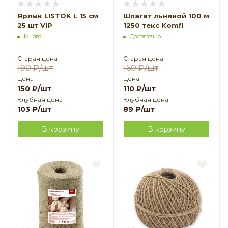
Ярлык LISTOK L 15 см
Шпагат льняной 100 м
25 шт VIP
1250 текс Komfi
Много
Достаточно
Старая цена
Старая цена
190
₽
/шт
160
₽
/шт
Цена
Цена
150
₽
/шт
110
₽
/шт
Клубная цена
Клубная цена
103
₽
/шт
89
₽
/шт
В корзину
В корзину