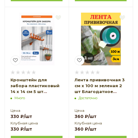
Кронштейн для
Лента прививочная 3
забора пластиковый
см х 100 м зеленая 2
14 х 14 см 5 шт
шт Благодатное
Благодатное
земледелие
Много
Достаточно
земледелие
Цена
Цена
330
₽
/шт
360
₽
/шт
Клубная цена
Клубная цена
330
₽
/шт
360
₽
/шт