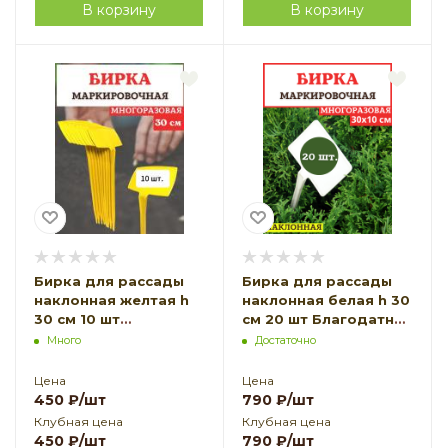
В корзину
В корзину
Бирка для рассады
Бирка для рассады
наклонная желтая h
наклонная белая h 30
30 см 10 шт
см 20 шт Благодатное
Благодатное
земледелие
Много
Достаточно
земледелие
Цена
Цена
450
₽
/шт
790
₽
/шт
Клубная цена
Клубная цена
450
₽
/шт
790
₽
/шт