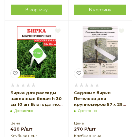
В корзину
В корзину
Бирка для рассады
Садовые бирки
наклонная белая h 30
Петельки для
см 10 шт Благодатное
крупномеров 57 х 298
земледелие
мм белая 20 шт
Достаточно
Достаточно
Благодатное
земледелие
Цена
Цена
420
₽
/шт
270
₽
/шт
Клубная цена
Клубная цена