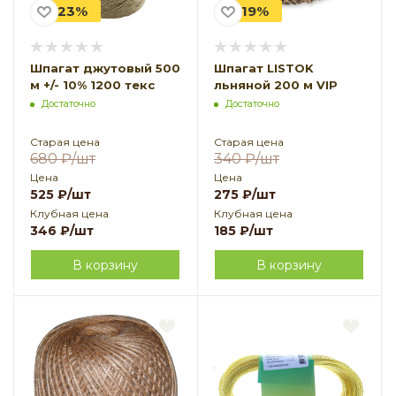
-23%
-19%
Шпагат джутовый 500
Шпагат LISTOK
м +/- 10% 1200 текс
льняной 200 м VIP
Достаточно
Достаточно
Старая цена
Старая цена
680
₽
/шт
340
₽
/шт
Цена
Цена
525
₽
/шт
275
₽
/шт
Клубная цена
Клубная цена
346
₽
/шт
185
₽
/шт
В корзину
В корзину