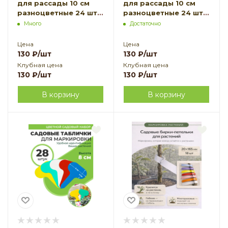
для рассады 10 см
для рассады 10 см
разноцветные 24 шт
разноцветные 24 шт
Благодатное
Благодатное
Много
Достаточно
земледелие
земледелие
Цена
Цена
130
₽
/шт
130
₽
/шт
Клубная цена
Клубная цена
130
₽
/шт
130
₽
/шт
В корзину
В корзину