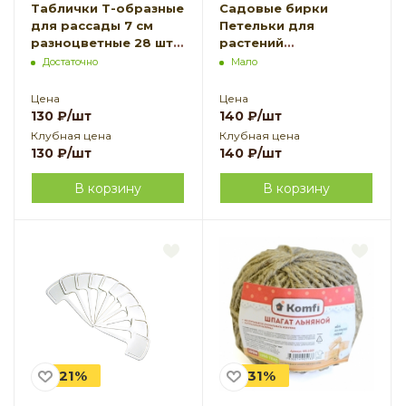
Таблички Т-образные
Садовые бирки
для рассады 7 см
Петельки для
разноцветные 28 шт
растений
Благодатное
пластиковые
Достаточно
Мало
земледелие
разноцветные 18 шт
Благодатное
Цена
Цена
земледелие
130
₽
/шт
140
₽
/шт
Клубная цена
Клубная цена
130
₽
/шт
140
₽
/шт
В корзину
В корзину
-21%
-31%