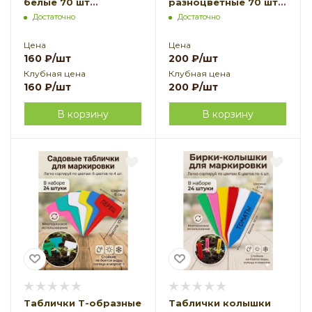
белые 70 шт
разноцветные 70 шт
Благодатное
Благодатное
Достаточно
Достаточно
земледелие
земледелие
Цена
Цена
160
₽
/шт
200
₽
/шт
Клубная цена
Клубная цена
160
₽
/шт
200
₽
/шт
В корзину
В корзину
Таблички Т-образные
Таблички колышки