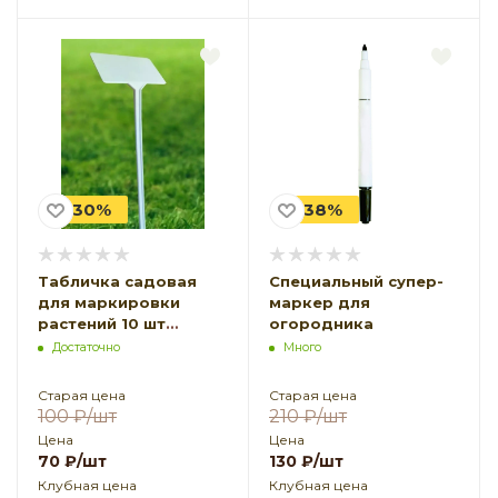
-30%
-38%
Табличка садовая
Специальный супер-
для маркировки
маркер для
растений 10 шт
огородника
1,5х5,5х3,5
Достаточно
Много
Старая цена
Старая цена
100
₽
/шт
210
₽
/шт
Цена
Цена
70
₽
/шт
130
₽
/шт
Клубная цена
Клубная цена