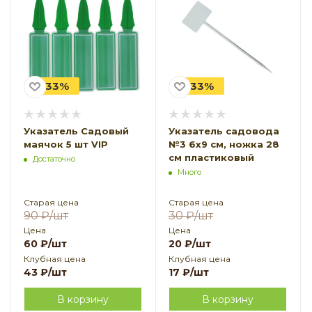
-33%
-33%
Указатель Садовый
Указатель садовода
маячок 5 шт VIP
№3 6x9 см, ножка 28
см пластиковый
Достаточно
Много
Старая цена
Старая цена
90
₽
/шт
30
₽
/шт
Цена
Цена
60
₽
/шт
20
₽
/шт
Клубная цена
Клубная цена
43
₽
/шт
17
₽
/шт
В корзину
В корзину