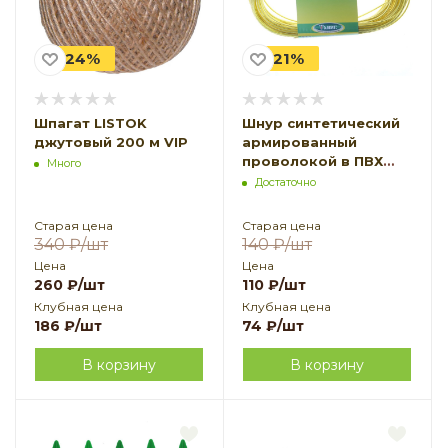
-24%
-21%
Шпагат LISTOK
Шнур синтетический
джутовый 200 м VIP
армированный
проволокой в ПВХ
Много
ШТА-2,0 20 м
Достаточно
(Товары, которые
скоро пропадут из
Старая цена
Старая цена
магазина)
340
₽
/шт
140
₽
/шт
Цена
Цена
260
₽
/шт
110
₽
/шт
Клубная цена
Клубная цена
186
₽
/шт
74
₽
/шт
В корзину
В корзину