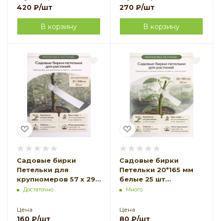
420
₽
/шт
270
₽
/шт
В корзину
В корзину
Садовые бирки
Садовые бирки
Петельки для
Петельки 20*165 мм
крупномеров 57 х 298
белые 25 шт
мм белая 10 шт
Благодатное
Достаточно
Много
Благодатное
земледелие
земледелие
Цена
Цена
160
₽
/шт
80
₽
/шт