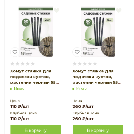
Хомут стяжка для
Хомут стяжка для
подвязки кустов,
подвязки кустов,
растений черный 55
растений черный 55
см 2 шт Благодатное
см 5 шт Благодатное
Много
Много
земледелие
земледелие
Цена
Цена
110
₽
/шт
260
₽
/шт
Клубная цена
Клубная цена
110
₽
/шт
260
₽
/шт
В корзину
В корзину