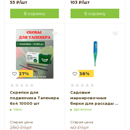
55
₽
/шт
103
₽
/шт
В корзину
В корзину
-27%
-38%
Скрепки для
Садовые
подвязчика Тапенера
маркировочные
6x4 10000 шт
бирки для рассады с
защитным колпачком
Мало
Достаточно
h 13 см, цвет в
ассортименте 1 шт
Старая цена
Старая цена
280
₽
/шт
40
₽
/шт