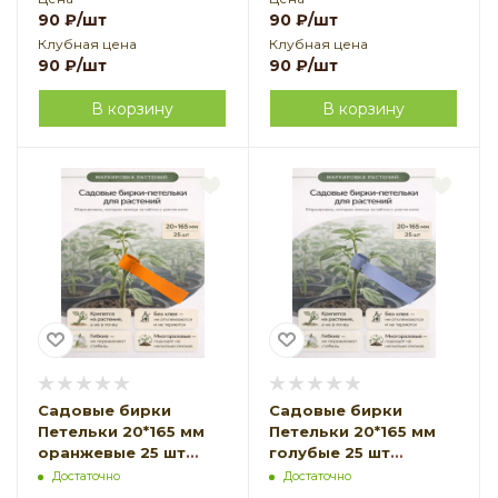
90
₽
/шт
90
₽
/шт
Клубная цена
Клубная цена
90
₽
/шт
90
₽
/шт
В корзину
В корзину
Садовые бирки
Садовые бирки
Петельки 20*165 мм
Петельки 20*165 мм
оранжевые 25 шт
голубые 25 шт
Благодатное
Благодатное
Достаточно
Достаточно
земледелие
земледелие