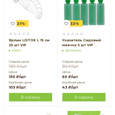
-21%
-33%
Ярлык LISTOK L 15 см
Указатель Садовый
25 шт VIP
маячок 5 шт VIP
Много
Достаточно
Старая цена
Старая цена
190
₽
/шт
90
₽
/шт
Цена
Цена
150
₽
/шт
60
₽
/шт
Клубная цена
Клубная цена
103
₽
/шт
43
₽
/шт
В корзину
В корзину