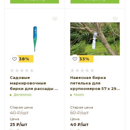
-38%
-33%
Садовые
Навесная бирка
маркировочные
петелька для
бирки для рассады с
крупномеров 57 х 298
защитным колпачком
мм 5 шт белая
Достаточно
Много
h 13 см, цвет в
ассортименте 1 шт
Старая цена
Старая цена
40
₽
/шт
60
₽
/шт
Цена
Цена
25
₽
/шт
40
₽
/шт