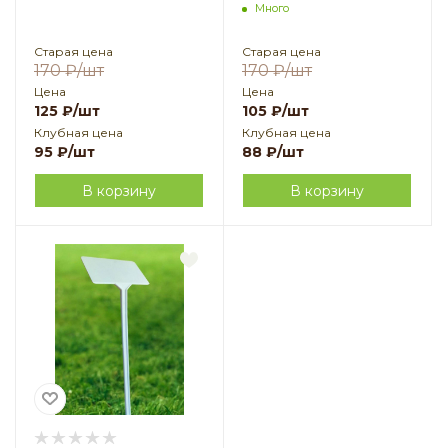
мм 20 шт
Много
Старая цена
Старая цена
170
₽
/шт
170
₽
/шт
Цена
Цена
125
₽
/шт
105
₽
/шт
Клубная цена
Клубная цена
95
₽
/шт
88
₽
/шт
В корзину
В корзину