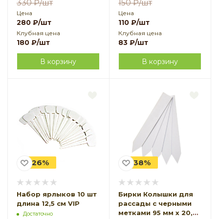
330
₽
/шт
150
₽
/шт
Цена
Цена
280
₽
/шт
110
₽
/шт
Клубная цена
Клубная цена
180
₽
/шт
83
₽
/шт
В корзину
В корзину
-26%
-38%
Набор ярлыков 10 шт
Бирки Колышки для
длина 12,5 см VIP
рассады с черными
метками 95 мм x 20,03
Достаточно