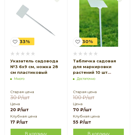
-33%
-30%
Указатель садовода
Табличка садовая
№3 6x9 см, ножка 28
для маркировки
см пластиковый
растений 10 шт
1,5х5,5х3,5
Много
Достаточно
Старая цена
Старая цена
30
₽
/шт
100
₽
/шт
Цена
Цена
20
₽
/шт
70
₽
/шт
Клубная цена
Клубная цена
17
₽
/шт
55
₽
/шт
В корзину
В корзину