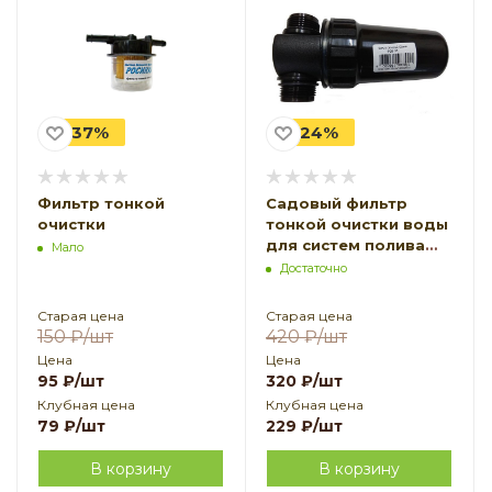
-37%
-24%
Фильтр тонкой
Садовый фильтр
очистки
тонкой очистки воды
для систем полива
Мало
ФОВ-125 сетчатый
Достаточно
Старая цена
Старая цена
150
₽
/шт
420
₽
/шт
Цена
Цена
95
₽
/шт
320
₽
/шт
Клубная цена
Клубная цена
79
₽
/шт
229
₽
/шт
В корзину
В корзину