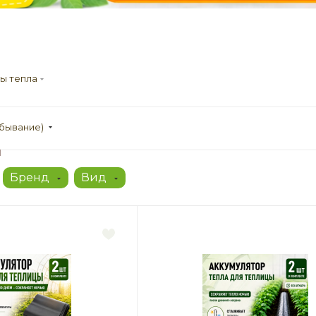
ры тепла
убывание)
ы
Бренд
Вид