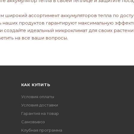
ите аккумулятор тепла в своей теплице и защитите поса
 широкий ассортимент аккумуляторов тепла по досту
 наших продуктов гарантируют максимальную эффектив
и создайте идеальный микроклимат для своих растени
етить на все ваши вопросы.
КАК КУПИТЬ
Условия оплаты
Условия доставки
Гарантия на товар
Самовывоз
Клубная программа