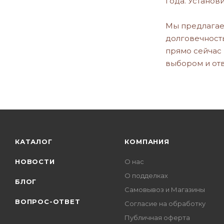
года. Установ
Мы предлагаем
долговечность
прямо сейчас 
выбором и отв
КАТАЛОГ
КОМПАНИЯ
НОВОСТИ
О нас
О подделках
БЛОГ
Самовывоз и Магазины
ВОПРОС-ОТВЕТ
Согласие на обработку
Публичная оферта