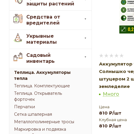
защиты растений
Средства от
вредителей
Укрывные
материалы
Садовый
инвентарь
Аккумулятор 
Солнышко чер
Теплица. Аккумуляторы
тепла
штуцером 2 
Теплица. Комплектующие
земледелие
Теплица. Открыватель
Много
форточек
Перчатки
Цена
810
₽
/шт
Сетка шпалерная
Клубная цена
Металлополимерные тросы
810
₽
/шт
Маркировка и подвязка