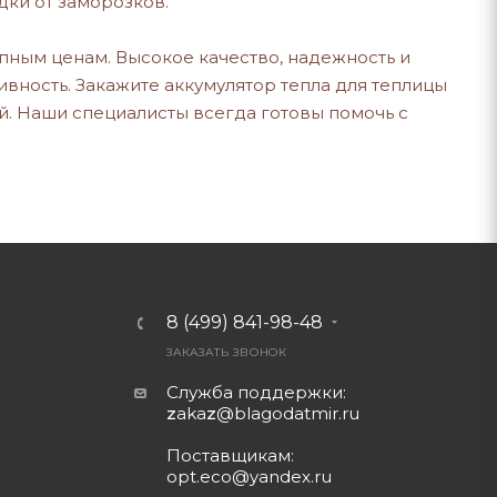
дки от заморозков.
пным ценам. Высокое качество, надежность и
ность. Закажите аккумулятор тепла для теплицы
й. Наши специалисты всегда готовы помочь с
8 (499) 841-98-48
ЗАКАЗАТЬ ЗВОНОК
Служба поддержки:
z
aka
z
@blagodatmir.ru
Поставщикам:
opt.eco@yandex.ru