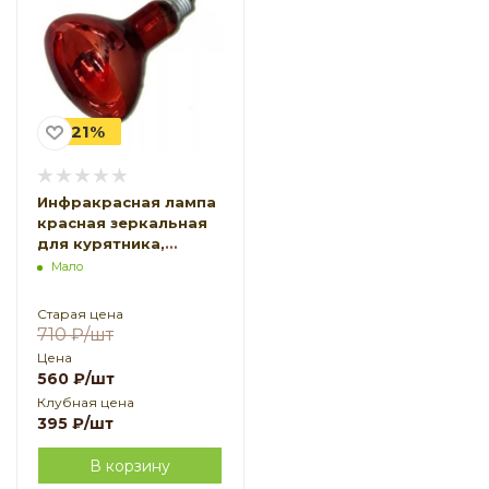
-21%
Инфракрасная лампа
красная зеркальная
для курятника,
цыплят ИКЗК 220-250
Мало
Старая цена
710
₽
/шт
Цена
560
₽
/шт
Клубная цена
395
₽
/шт
В корзину