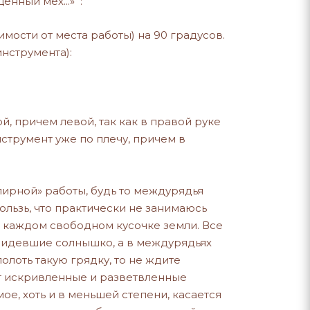
енный мех...» :
ости от места работы) на 90 градусов.
инструмента):
й, причем левой, так как в правой руке
нструмент уже по плечу, причем в
лирной» работы, будь то междурядья
ользь, что практически не занимаюсь
на каждом свободном кусочке земли. Все
увидевшие солнышко, а в междурядьях
лоть такую грядку, то не ждите
ут искривленные и разветвленные
мое, хоть и в меньшей степени, касается