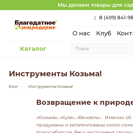
8 (499) 841-9
О нас
Клуб
Конт
Каталог
Инструменты Козьма!
—
Блог
Инструменты Козьма!
Возвращение к природ
«Козьма», «Кузя», «Вензель»… Именно о
придуманы и запатентованы около семи
Новосибирске. Весь инструмент серии 