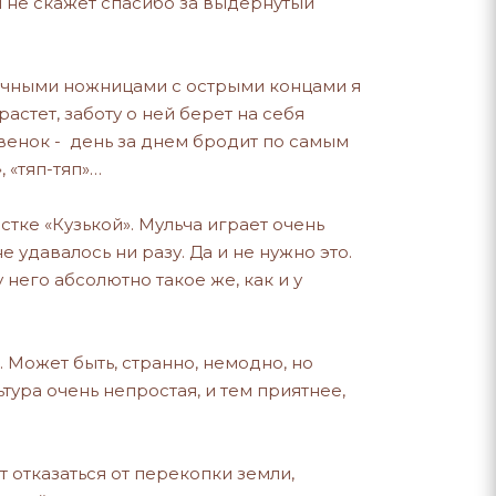
 не скажет спасибо за выдернутый
бычными ножницами с острыми концами я
астет, заботу о ней берет на себя
мовенок - день за днем бродит по самым
 «тяп-тяп»…
стке «Кузькой». Мульча играет очень
удавалось ни разу. Да и не нужно это.
 него абсолютно такое же, как и у
 Может быть, странно, немодно, но
тура очень непростая, и тем приятнее,
т отказаться от перекопки земли,