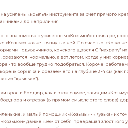
она усилены «крылья» инструмента за счет прямого креп
ванчиками до неприличия.
го знакомства с усиленным «Козьмой» стояла редкостная
е «Козьма» начнет вязнуть в ней. По счастью, «Козя» н
орнами - одуванчиков, конского щавеля С "нахрапу" их 
, срезаются нормально, а вот летом, когда у них корн
юра - то вообще трудно подобраться. Короче, работаем
орень сорняка и срезаем его на глубине 3-4 см (как по
ение "крыльев"):
ски врос в бордюр, как в этом случае, заводим «Козьм
бордюра и отрезая (в прямом смысле этого слова) дор
хиленькие, и малый помощник «Козьмы» - «Кузька» их точ
«Козьмой» движением от себя, превращая злостного уг