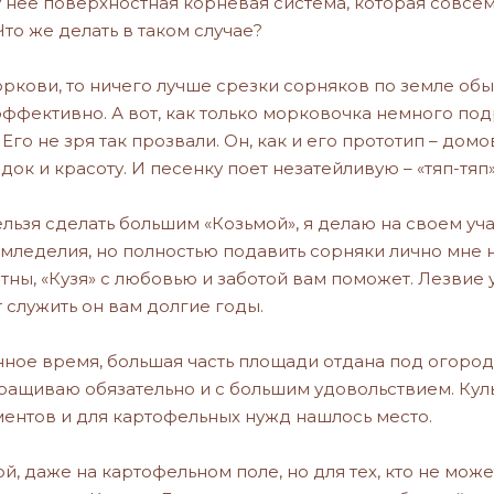
 нее поверхностная корневая система, которая совсем
то же делать в таком случае?
оркови, то ничего лучше срезки сорняков по земле о
ффективно. А вот, как только морковочка немного подр
Его не зря так прозвали. Он, как и его прототип – до
ок и красоту. И песенку поет незатейливую – «тяп-тяп»,
нельзя сделать большим «Козьмой», я делаю на своем уча
леделия, но полностью подавить сорняки лично мне не 
стны, «Кузя» с любовью и заботой вам поможет. Лезвие у
 служить он вам долгие годы.
нное время, большая часть площади отдана под огород.
ыращиваю обязательно и с большим удовольствием. Куль
ментов и для картофельных нужд нашлось место.
ой, даже на картофельном поле, но для тех, кто не може