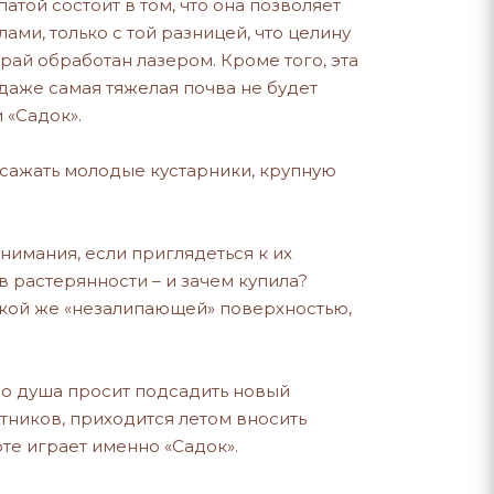
той состоит в том, что она позволяет
ами, только с той разницей, что целину
 край обработан лазером. Кроме того, эта
 даже самая тяжелая почва не будет
 «Садок».
, сажать молодые кустарники, крупную
нимания, если приглядеться к их
в растерянности – и зачем купила?
 такой же «незалипающей» поверхностью,
 но душа просит подсадить новый
тников, приходится летом вносить
оте играет именно «Садок».