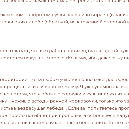
 полезности. Как там было – «кролик - это не только ц
 легким поворотом ручки влево или вправо (в зависим
направлению к себе (обратной, незаточенной стороной 
ела сказать, что вся работа производилась одной руко
 придется покупать второго «Козьму», ибо даже сыну и
 территорий, но на любом участке полно мест для «юве
ж про цветники я и вообще молчу. Я уже упоминала вск
се не потому, что я обожаю сорняки и культивирую их 
ину – нежные всходы ранней морковочки, только что 
истьев вездесущая лебеда… Если вы попытаетесь пропо
дов просто погибнет при прополке, а оставшиеся дад
возрасте ни в коем случае нельзя беспокоить. То же са