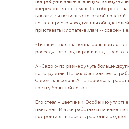
попробуйте замечательную лопату-вилы 
«перекапывать» землю без оборота пласт
вилами вы не возьмете, а этой лопатой –
лопата просто находка для обладателей 
приставать к лопате-вилам. А совсем не
«Тишка» - полная копия большой лопаты
рассаду томатов, перцев и т.д. – всего т
А «Садок» по размеру чуть больше друг
конструкции. Но как «Садком легко рабо
Совок, как совок. А попробовала работа
как и у большой лопаты.
Его стезя – цветники. Особенно уплотне
цветочек. Им же работаю и на каменис
коррективы и таскать растения с одного