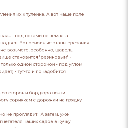
ления их к тулейке. А вот наше поле
... - под ногами не земля, а
е подвел. Вот основные этапы срезания
не возьмете, особенно, щавель.
евище становится "резиновым" -
 только одной стороной - под углом
йдет) - тут-то и понадобится
у» со стороны бордюра почти
огу сорнякам с дорожки на грядку.
но не проглядит. А затем, уже
нетателя наших садов в кучку