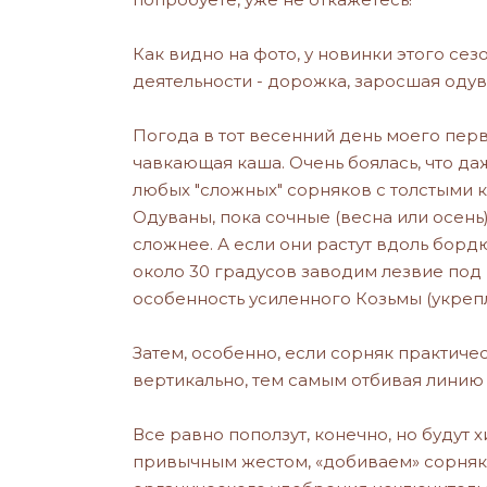
Как видно на фото, у новинки этого сез
деятельности - дорожка, заросшая оду
Погода в тот весенний день моего перво
чавкающая каша. Очень боялась, что даж
любых "сложных" сорняков с толстыми к
Одуваны, пока сочные (весна или осень)
сложнее. А если они растут вдоль борд
около 30 градусов заводим лезвие под к
особенность усиленного Козьмы (укрепл
Затем, особенно, если сорняк практиче
вертикально, тем самым отбивая линию 
Все равно поползут, конечно, но будут 
привычным жестом, «добиваем» сорняк 