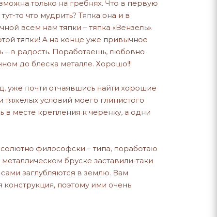
зможна только на гребнях. Что в первую
ут-то что мудрить? Тяпка она и в
ной всем нам тяпки – тяпка «Вензель».
той тяпки! А на конце уже привычное
ть – в радость. Поработаешь, любовно
ном до блеска металле. Хорошо!!!
ад, уже почти отчаявшись найти хорошие
ли тяжелых условий моего глинистого
 в месте крепления к черенку, а одни
бсолютно философски – типа, поработаю
м металлическом бруске заставили-таки
 сами заглубляются в землю. Вам
ая конструкция, поэтому ими очень