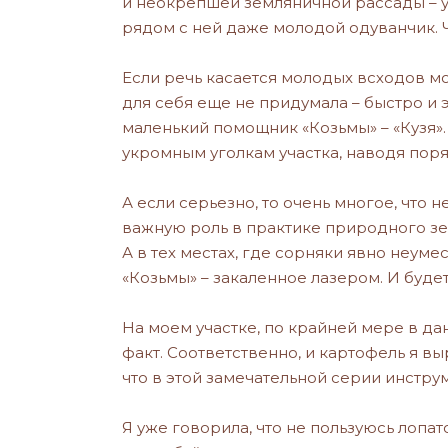
и неокрепшей земляничной рассады – у
рядом с ней даже молодой одуванчик. Ч
Если речь касается молодых всходов м
для себя еще не придумала – быстро и э
маленький помощник «Козьмы» – «Кузя». 
укромным уголкам участка, наводя поряд
А если серьезно, то очень многое, что 
важную роль в практике природного зем
А в тех местах, где сорняки явно неуме
«Козьмы» – закаленное лазером. И будет
На моем участке, по крайней мере в да
факт. Соответственно, и картофель я в
что в этой замечательной серии инстру
Я уже говорила, что не пользуюсь лопат