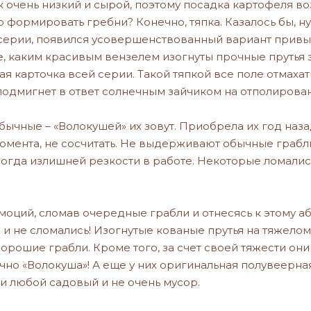
к очень низкий и сырой, поэтому посадка картофеля во
 формировать гребни? Конечно, тяпка. Казалось бы, ну т
 серии, появился усовершенствованный вариант привыч
, каким красивым вензелем изогнуты прочные прутья э
ая карточка всей серии. Такой тяпкой все поле отмаха
 подмигнет в ответ солнечным зайчиком на отполирован
обычные – «Волокушей» их зовут. Приобрела их год наз
 момента, не сосчитать. Не выдерживают обычные граб
ногда излишней резкости в работе. Некоторые ломались
моций, сломав очередные грабли и отнесясь к этому а
и и не сломались! Изогнутые кованые прутья на тяжело
хорошие грабли. Кроме того, за счет своей тяжести они
 точно «Волокуша»! А еще у них оригинальная полувеерн
 и любой садовый и не очень мусор.