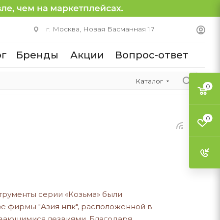
г. Москва, Новая Басманная 17
ог
Бренды
Акции
Вопрос-ответ
Каталог
0
0
струменты серии «Козьма» были
е фирмы "Азия нпк", расположенной в
ивающимися лезвиями. Благодаря