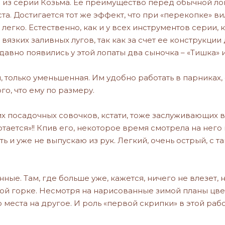
из серии Козьма. Ее преимущество перед обычной лопа
а. Достигается тот же эффект, что при «перекопке» вил
 легко. Естественно, как и у всех инструментов серии,
вязких заливных лугов, так как за счет ее конструкции
давно появились у этой лопаты два сыночка – «Тишка» и
, только уменьшенная. Им удобно работать в парниках
ого, что ему по размеру.
их посадочных совочков, кстати, тоже заслуживающих в
тается»!! Кпив его, некоторое время смотрела на него 
ть и уже не выпускаю из рук. Легкий, очень острый, с
нные. Там, где больше уже, кажется, ничего не влезет,
той горке. Несмотря на нарисованные зимой планы цве
 места на другое. И роль «первой скрипки» в этой раб