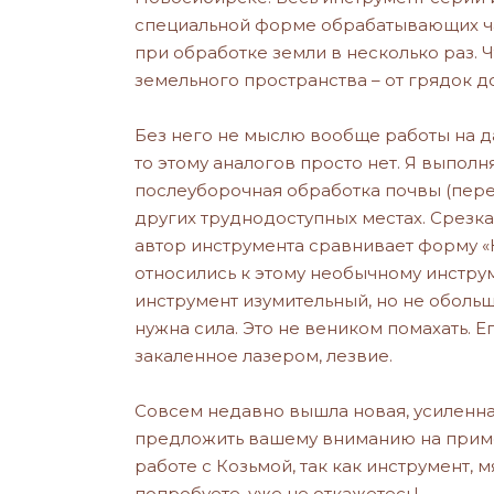
специальной форме обрабатывающих час
при обработке земли в несколько раз. 
земельного пространства – от грядок 
Без него не мыслю вообще работы на да
то этому аналогов просто нет. Я выполн
послеуборочная обработка почвы (перед
других труднодоступных местах. Срезка
автор инструмента сравнивает форму 
относились к этому необычному инструм
инструмент изумительный, но не обольща
нужна сила. Это не веником помахать. Ег
закаленное лазером, лезвие.
Совсем недавно вышла новая, усиленная
предложить вашему вниманию на приме
работе с Козьмой, так как инструмент, 
попробуете, уже не откажетесь!