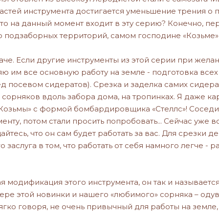
тей инструмента достигается уменьшение трения о поч
Что на данный момент входит в эту серию? Конечно, пе
до подзаборных территорий, самом господине «Козьме»
че. Если другие инструменты из этой серии при желан
яю им все основную работу на земле - подготовка всех
 посевом сидератов). Срезка и заделка самих сидера
 сорняков вдоль забора дома, на тропинках. Я даже ка
«Козьмы» с формой бомбардировщика «Стеллс»! Соседи
енту, потом стали просить попробовать... Сейчас уже 
йтесь, что он сам будет работать за вас. Для срезки де
о заслуга в том, что работать от себя намного легче - р
 модификация этого инструмента, он так и называется
ре этой новинки и нашего «любимого» сорняка – одув
мягко говоря, не очень привычный для работы на земле,