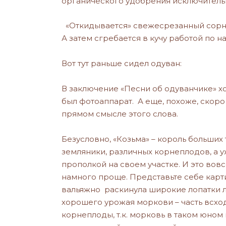
органического удобрения исключительной
«Откидывается» свежесрезанный сорняк
А затем сгребается в кучу работой по 
Вот тут раньше сидел одуван:
В заключение «Песни об одуванчике» хот
был фотоаппарат. А еще, похоже, скоро
прямом смысле этого слова.
Безусловно, «Козьма» – король больших
земляники, различных корнеплодов, а у
прополкой на своем участке. И это вов
намного проще. Представьте себе карт
вальяжно раскинула широкие лопатки л
хорошего урожая моркови – часть всхо
корнеплоды, т.к. морковь в таком юном 