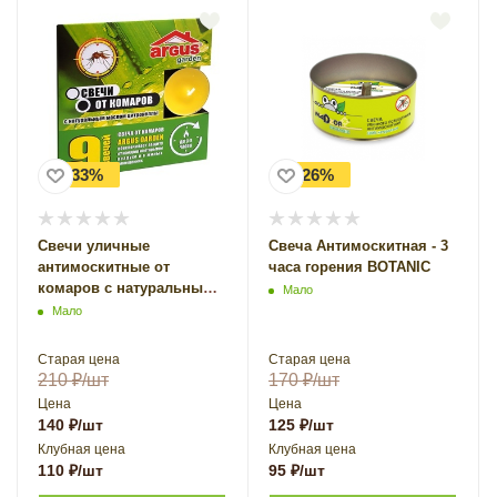
-33%
-26%
Свечи уличные
Свеча Антимоскитная - 3
антимоскитные от
часа горения BOTANIC
комаров с натуральным
Мало
маслом цитронеллы
Мало
ARGUS Garden 9 штук в
комплекте
Старая цена
Старая цена
210
₽
/шт
170
₽
/шт
Цена
Цена
140
₽
/шт
125
₽
/шт
Клубная цена
Клубная цена
110
₽
/шт
95
₽
/шт