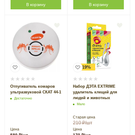
В корзину
В корзину
-19%
Отпугиватель комаров
Набор ДЭТА EXTRIME
ультразвуковой СКАТ 44-1
удалитель клещей для
людей и животных
Достаточно
Мало
Старая цена
210
₽
/шт
Цена
Цена
580
₽
/шт
170
₽
/шт