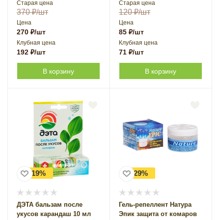
Старая цена
Старая цена
370
₽
/шт
120
₽
/шт
Цена
Цена
270
₽
/шт
85
₽
/шт
Клубная цена
Клубная цена
192
₽
/шт
71
₽
/шт
В корзину
В корзину
-19%
-29%
ДЭТА бальзам после
Гель-репеллент Натура
укусов карандаш 10 мл
Эпик защита от комаров