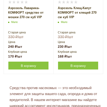
Аэрозоль Лаварика-
Аэрозоль Клещ-Капут
КОМФОРТ средство от
КОМФОРТ от клещей 270
мошки 270 см куб VIP
см куб VIP
Мало
Мало
Старая цена
Старая цена
330
₽
/шт
330
₽
/шт
Цена
Цена
240
₽
/шт
230
₽
/шт
Клубная цена
Клубная цена
170
₽
/шт
168
₽
/шт
В корзину
В корзину
Средства против насекомых — это необходимый
элемент для защиты вашего сада, огорода и дома от
вредителей. В нашем интернет-магазине вы найдете
широкий ассортимент инсектицидов, предназначенных