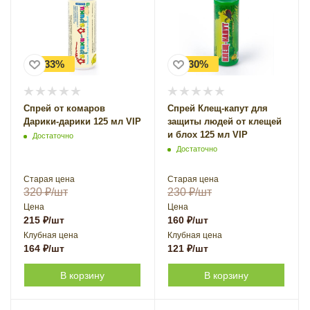
-33%
-30%
Спрей от комаров
Спрей Клещ-капут для
Дарики-дарики 125 мл VIP
защиты людей от клещей
и блох 125 мл VIP
Достаточно
Достаточно
Старая цена
Старая цена
320
₽
/шт
230
₽
/шт
Цена
Цена
215
₽
/шт
160
₽
/шт
Клубная цена
Клубная цена
164
₽
/шт
121
₽
/шт
В корзину
В корзину