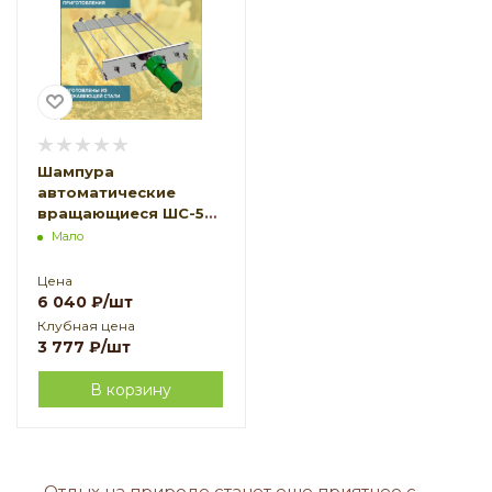
Шампура
автоматические
вращающиеся ШС-5
от сети 220В в
Мало
коробке
Цена
6 040
₽
/шт
Клубная цена
3 777
₽
/шт
В корзину
Отдых на природе станет еще приятнее с