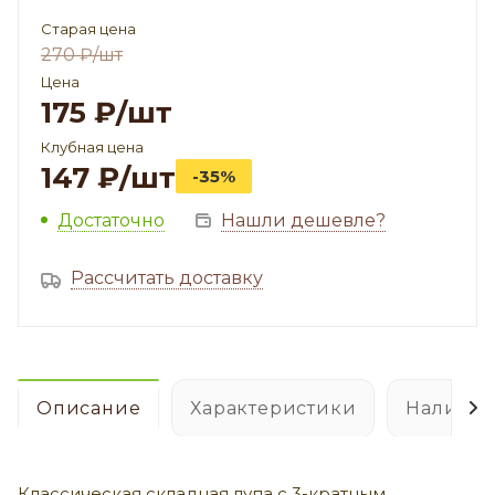
Старая цена
270
₽
/шт
Цена
175
₽
/шт
Клубная цена
147
₽
/шт
-35%
Достаточно
Нашли дешевле?
Рассчитать доставку
Описание
Характеристики
Наличие
Классическая
складная лупа
с 3-кратным