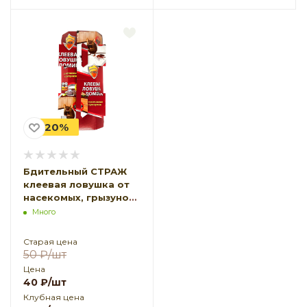
-20%
Бдительный СТРАЖ
клеевая ловушка от
насекомых, грызунов
2 в 1 домик
Много
Старая цена
50
₽
/шт
Цена
40
₽
/шт
Клубная цена