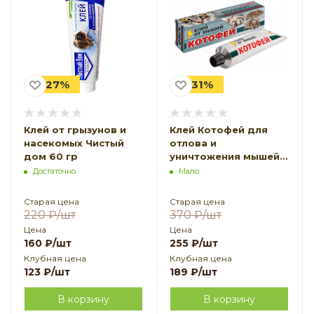
-27%
-31%
Клей от грызунов и
Клей Котофей для
насекомых Чистый
отлова и
дом 60 гр
уничтожения мышей и
мелких крыс 135 г VIP
Достаточно
Мало
Старая цена
Старая цена
220
₽
/шт
370
₽
/шт
Цена
Цена
160
₽
/шт
255
₽
/шт
Клубная цена
Клубная цена
123
₽
/шт
189
₽
/шт
В корзину
В корзину