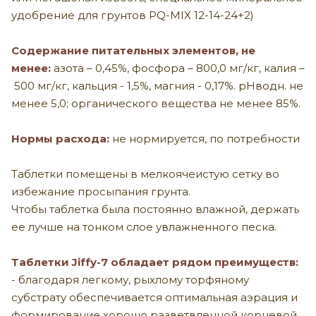
удобрение для грунтов
PQ
-
MIX
12-14-24+2)
Содержание питательных элементов, не
менее:
азота –
0,45
%, фосфора –
800,0 мг/кг
, калия –
500 мг/кг, кальция - 1,5%, магния - 0,17%.
рН
водн.
не
менее 5,
0
; органического вещества не менее
85
%.
Нормы расхода:
не нормируется, по потребности
Таблетки помещены в мелкоячеистую сетку во
избежание просыпания грунта.
Чтобы таблетка была постоянно влажной, держать
ее лучше на тонком слое увлажненного песка.
Таблетки Jiffy-7 обладает рядом преимуществ:
- благодаря легкому, рыхлому торфяному
субстрату обеспечивается оптимальная аэрация и
формирование хорошо разветвленной корневой