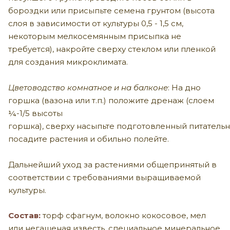
бороздки или присыпьте семена грунтом (высота
слоя в зависимости от культуры
0,5 - 1,5
см,
некоторым мелкосемянным присыпка не
требуется), накройте сверху стеклом или пленкой
для создания микроклимата.
Цветоводство комнатное и на балконе
: На дно
горшка (вазона или т.п.) положите дренаж (слоем
¼-1/5 высоты
горшка)
,
сверху
насыпьте
подготовленны
й
питатель
посадите растения и обильно полейте.
Дальнейший уход за растениями общепринятый в
соответствии с требованиями выращиваемой
культуры.
Состав:
торф сфагнум
,
волокно кокосовое
, мел
или негашеная известь, специальное минеральное