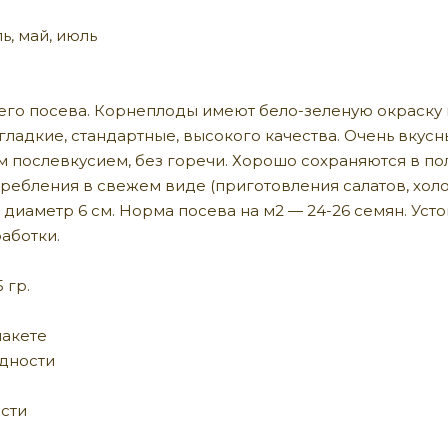
ь, май, июль
его посева. Корнеплоды имеют бело-зеленую окраску 
гладкие, стандартные, высокого качества. Очень вкус
 послевкусием, без горечи. Хорошо сохраняются в по
ребления в свежем виде (приготовления салатов, холод
 диаметр 6 см. Норма посева на м2 — 24-26 семян. Уст
аботки.
 гр.
пакете
одности
сти