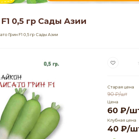
F1 0,5 гр Сады Азии
о Грин F1 0,5 гр Сады Азии
Старая цена
90
₽
/шт
Цена
60
₽
/ш
Клубная цена
40
₽
/ш