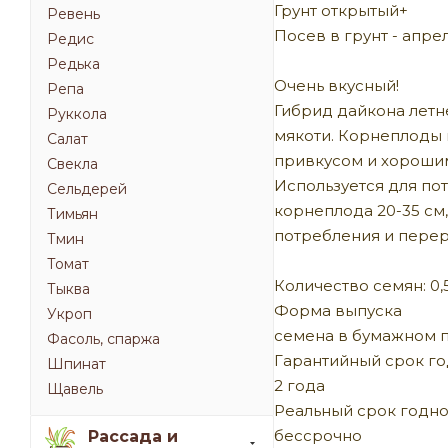
Грунт открытый+
Ревень
Посев в грунт - апрел
Редис
Редька
Очень вкусный!
Репа
Гибрид дайкона летн
Руккола
мякоти. Корнеплоды 
Салат
привкусом и хорошим
Свекла
Используется для пот
Сельдерей
корнеплода 20-35 см,
Тимьян
потребления и перер
Тмин
Томат
Количество семян: 0,5
Тыква
Форма выпуска
Укроп
семена в бумажном 
Фасоль, спаржа
Гарантийный срок г
Шпинат
2 года
Щавель
Реальный срок годно
бессрочно
Рассада и