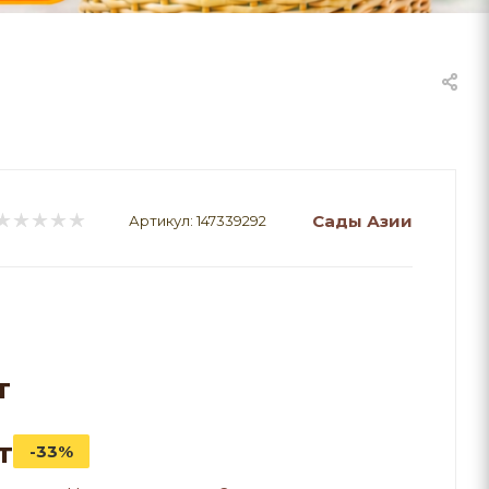
Сады Азии
Артикул:
147339292
т
т
-33%