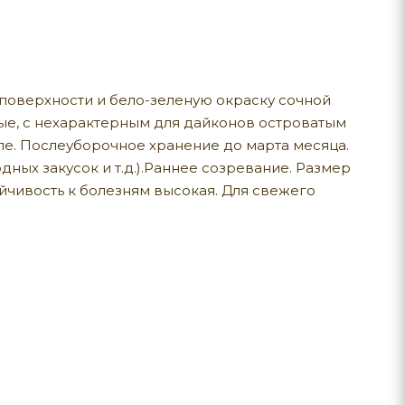
поверхности и бело-зеленую окраску сочной
ные, с нехарактерным для дайконов островатым
ле. Послеуборочное хранение до марта месяца.
ных закусок и т.д.).Раннее созревание. Размер
ойчивость к болезням высокая. Для свежего