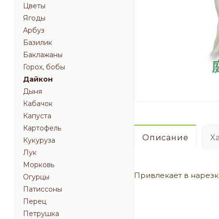
Цветы
Ягоды
Арбуз
Базилик
Баклажаны
Горох, бобы
Дайкон
Дыня
Кабачок
Капуста
Картофель
Описание
Х
Кукуруза
Лук
Морковь
Привлекает в нарезк
Огурцы
Патиссоны
Перец
Петрушка