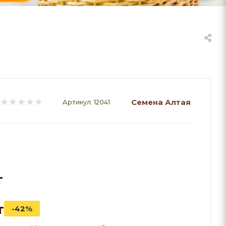
Семена Алтая
Артикул:
12041
т
т
-42%