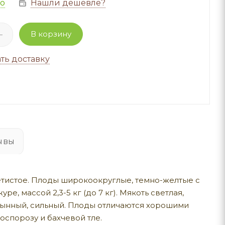
но
Нашли дешевле?
В корзину
ть доставку
ывы
етистое. Плоды широкоокруглые, темно-желтые с
 массой 2,3-5 кг (до 7 кг). Мякоть светлая,
 дынный, сильный. Плоды отличаются хорошими
оспорозу и бахчевой тле.