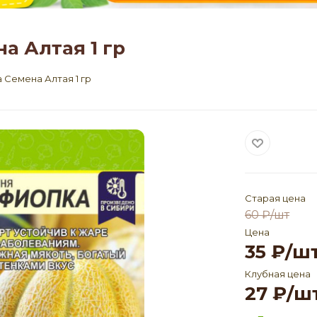
а Алтая 1 гр
Семена Алтая 1 гр
Старая цена
60
₽
/шт
Цена
35
₽
/ш
Клубная цена
27
₽
/ш