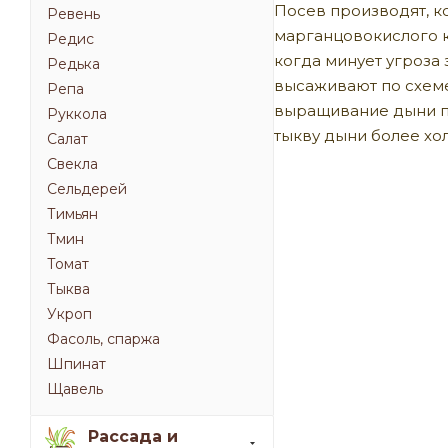
Посев производят, к
Ревень
марганцовокислого к
Редис
когда минует угроза 
Редька
высаживают по схеме
Репа
выращивание дыни пу
Руккола
тыкву дыни более хо
Салат
Свекла
Сельдерей
Тимьян
Тмин
Томат
Тыква
Укроп
Фасоль, спаржа
Шпинат
Щавель
Рассада и