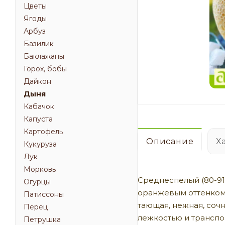
Цветы
Ягоды
Арбуз
Базилик
Баклажаны
Горох, бобы
Дайкон
Дыня
Кабачок
Капуста
Картофель
Описание
Х
Кукуруза
Лук
Морковь
Среднеспелый (80-91
Огурцы
оранжевым оттенком, 
Патиссоны
тающая, нежная, соч
Перец
лежкостью и транспор
Петрушка