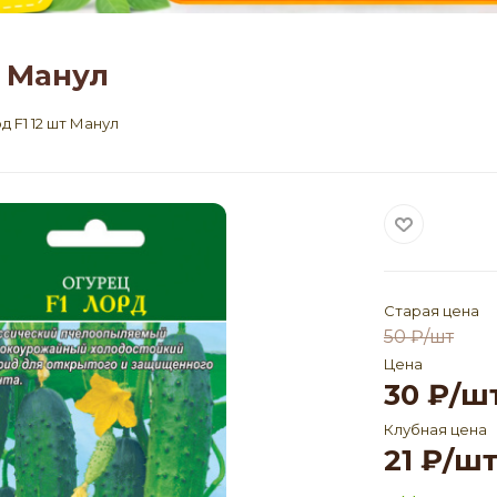
т Манул
 F1 12 шт Манул
Старая цена
50
₽
/шт
Цена
30
₽
/ш
Клубная цена
21
₽
/ш