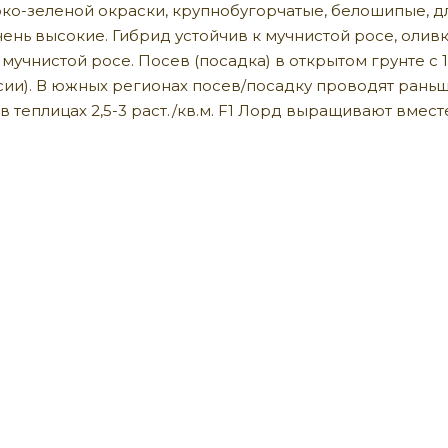
ко-зеленой окраски, крупнобугорчатые, белошипые, дл
ень высокие. Гибрид устойчив к мучнистой росе, оливк
мучнистой росе. Посев (посадка) в открытом грунте с 1
ии). В южных регионах посев/посадку проводят раньше
м, в теплицах 2,5-3 раст./кв.м. F1 Лорд выращивают вме