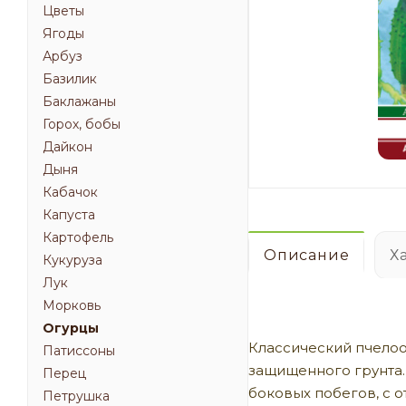
Цветы
Ягоды
Арбуз
Базилик
Баклажаны
Горох, бобы
Дайкон
Дыня
Кабачок
Капуста
Картофель
Описание
Х
Кукуруза
Лук
Морковь
Огурцы
Классический пчелоо
Патиссоны
защищенного грунта.
Перец
боковых побегов, с 
Петрушка