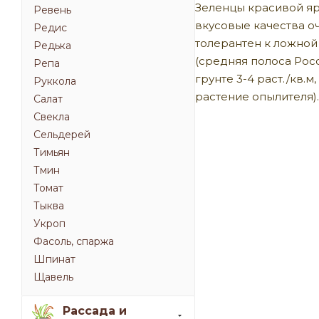
Зеленцы красивой яр
Ревень
вкусовые качества оч
Редис
толерантен к ложной 
Редька
(средняя полоса Росс
Репа
грунте 3-4 раст./кв.
Руккола
растение опылителя).
Салат
Свекла
Сельдерей
Тимьян
Тмин
Томат
Тыква
Укроп
Фасоль, спаржа
Шпинат
Щавель
Рассада и