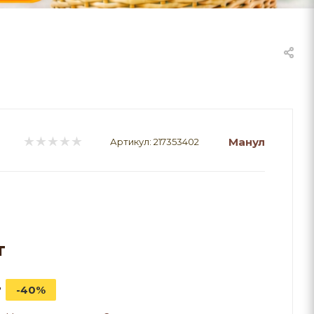
Манул
Артикул:
217353402
т
т
-40%