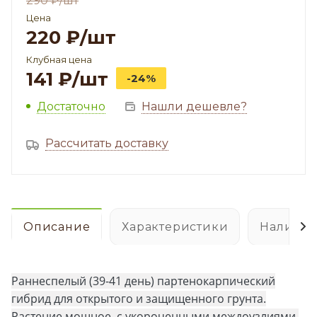
290
₽
/шт
Цена
220
₽
/шт
Клубная цена
141
₽
/шт
-24%
Достаточно
Нашли дешевле?
Рассчитать доставку
Описание
Характеристики
Наличие
Раннеспелый (39-41 день) партенокарпический
гибрид для открытого и защищенного грунта.
Растение мощное, с укороченными междоузлиями,