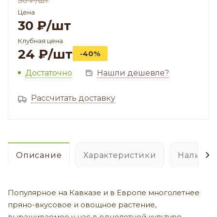
50
₽
/шт
Цена
30
₽
/шт
Клубная цена
24
₽
/шт
-40%
Достаточно
Нашли дешевле?
Рассчитать доставку
Описание
Характеристики
Наличие
Популярное на Кавказе и в Европе многолетнее
пряно-вкусовое и овощное растение,
выращиваемое у нас в однолетней культуре,