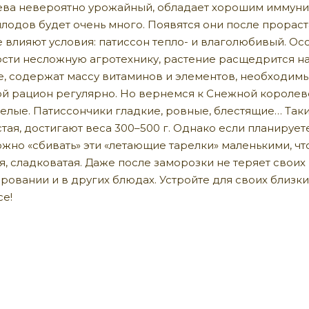
ва невероятно урожайный, обладает хорошим иммунит
лодов будет очень много. Появятся они после прораст
е влияют условия: патиссон тепло- и влаголюбивый. О
сти несложную агротехнику, растение расщедрится на 
, содержат массу витаминов и элементов, необходимы
ой рацион регулярно. Но вернемся к Снежной королеве.
лые. Патиссончики гладкие, ровные, блестящие… Таки
ая, достигают веса 300–500 г. Однако если планирует
жно «сбивать» эти «летающие тарелки» маленькими, чт
я, сладковатая. Даже после заморозки не теряет свои
овании и в других блюдах. Устройте для своих близк
се!