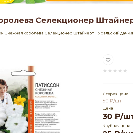
оролева Селекционер Штайнер
н Снежная королева Селекционер Штайнерт Т Уральский дачни
Старая цена
50
₽
/шт
Цена
30
₽
/ш
Клубная цена