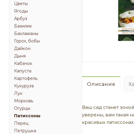
Цветы
Ягоды
Арбуз
Базилик
Баклажаны
Горох, бобы
Дайкон
Дыня
Кабачок
Капуста
Картофель
Описание
Х
Кукуруза
Лук
Морковь
Ваш сад станет зоной
Огурцы
уверены, вам такая н
Патиссоны
красивых патиссонах
Перец
Петрушка