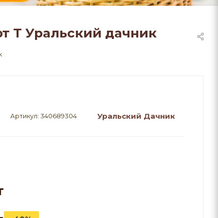
т Т Уральский дачник
к
Уральский Дачник
Артикул:
340689304
т