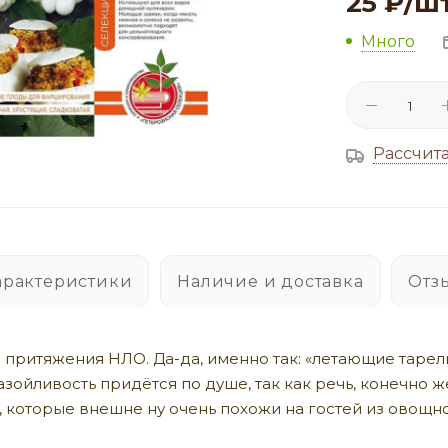
25
₽
/ш
Много
Рассчита
арактеристики
Наличие и доставка
Отз
 притяжения НЛО. Да-да, именно так: «летающие тарел
азойливость придётся по душе, так как речь, конечно же
, которые внешне ну очень похожи на гостей из овощно