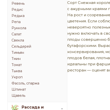
Сорт Снежная короле
Ревень
с ажурными краями п
Редис
На рост и созревани
Редька
цветения. Если соблю
Репа
невероятно полезные
Руккола
нужно включать в св
Салат
плоды совершенно бе
Свекла
бутафорскими. Выраст
Сельдерей
консервирования, мо
Тимьян
плодов белая, плотна
Тмин
идеальны при фаршир
Томат
ресторан — оценят в
Тыква
Укроп
Фасоль, спаржа
Шпинат
Щавель
Рассада и