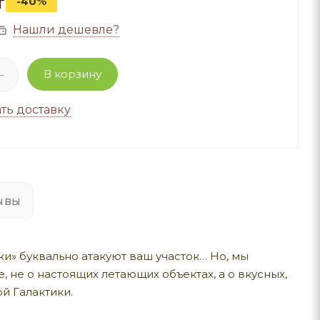
т
-40%
Нашли дешевле?
В корзину
ть доставку
ывы
ки» буквально атакуют ваш участок… Но, мы
, не о настоящих летающих объектах, а о вкусных,
й Галактики.