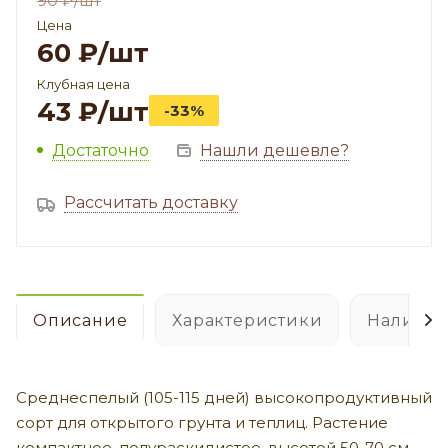
90
₽
/шт
Цена
60
₽
/шт
Клубная цена
43
₽
/шт
-33%
Достаточно
Нашли дешевле?
Рассчитать доставку
Описание
Характеристики
Наличие
Среднеспелый (105-115 дней) высокопродуктивный
сорт для открытого грунта и теплиц. Растение
компактное, полураскидистое, высотой 50-70 см,