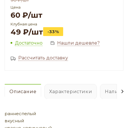
90
₽
/шт
Цена
60
₽
/шт
Клубная цена
49
₽
/шт
-33%
Достаточно
Нашли дешевле?
Рассчитать доставку
Описание
Характеристики
Наличие
раннеспелый
вкусный
красно-коричневый