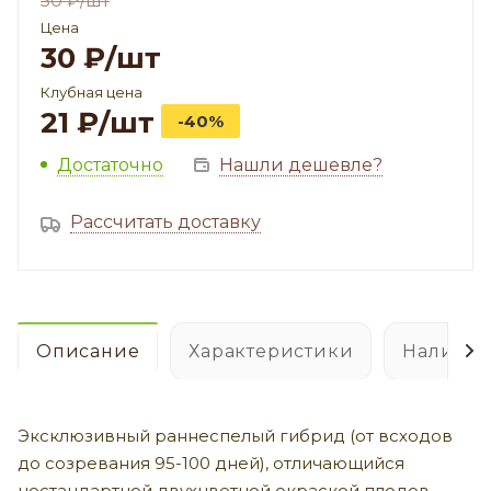
50
₽
/шт
Цена
30
₽
/шт
Клубная цена
21
₽
/шт
-40%
Достаточно
Нашли дешевле?
Рассчитать доставку
Описание
Характеристики
Наличие
Эксклюзивный раннеспелый гибрид (от всходов
до созревания 95-100 дней), отличающийся
нестандартной двухцветной окраской плодов.