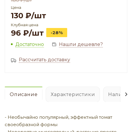
180
₽
/шт
Цена
130
₽
/шт
Клубная цена
96
₽
/шт
-28%
Достаточно
Нашли дешевле?
Рассчитать доставку
Описание
Характеристики
Наличие
- Необычайно популярный, эффектный томат
своеобразной формы
- Невероятно многоплодный, растение просто