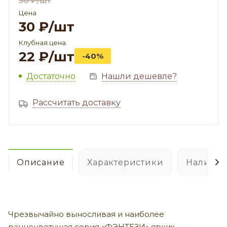
50
₽
/шт
Цена
30
₽
/шт
Клубная цена
22
₽
/шт
-40%
Достаточно
Нашли дешевле?
Рассчитать доставку
Описание
Характеристики
Наличие
Чрезвычайно выносливая и наиболее
раннецветущая серия «ФЭНТЕЗИ» ярких,