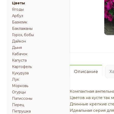
Цветы
Ягоды
Арбуз
Базилик
Баклажаны
Горох, бобы
Дайкон
Дыня
Кабачок
Капуста
Картофель
Описание
Х
Кукуруза
Лук
Морковь
Компактная ампельна
Огурцы
Цветов на кусте так 
Патиссоны
Длинные крепкие ст
Перец
Идеальная серия для
Петрушка