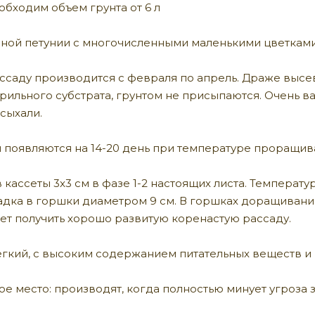
бходим объем грунта от 6 л
дной петунии с многочисленными маленькими цветкам
ассаду производится с февраля по апрель. Драже выс
рильного субстрата, грунтом не присыпаются. Очень 
сыхали.
 появляются на 14-20 день при температуре проращива
кассеты 3x3 см в фазе 1-2 настоящих листа. Температу
дка в горшки диаметром 9 см. В горшках доращивание 
ет получить хорошо развитую коренастую рассаду.
егкий, с высоким содержанием питательных веществ и и
ое место: производят, когда полностью минует угроза 