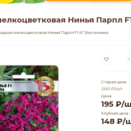
елкоцветковая Нинья Парпл F
адная мелкоцветковая Нинья Парпл F1 АГ Биотехника
Старая цена
260
₽
/шт
Цена
195
₽
/
Клубная цена
148
₽
/