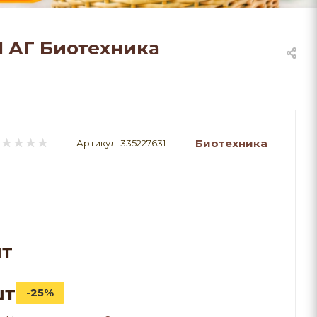
1 АГ Биотехника
Биотехника
Артикул:
335227631
шт
шт
-25%