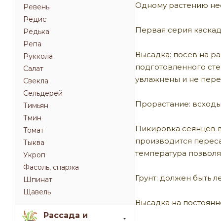
Одному растению нео
Ревень
Редис
Первая серия каска
Редька
Репа
Высадка: посев на р
Руккола
подготовленного сте
Салат
увлажнены и не пере
Свекла
Сельдерей
Прорастание: всходы
Тимьян
Тмин
Пикировка сеянцев в 
Томат
производится переса
Тыква
температура позволя
Укроп
Фасоль, спаржа
Грунт: должен быть л
Шпинат
Щавель
Высадка на постоянн
Рассада и