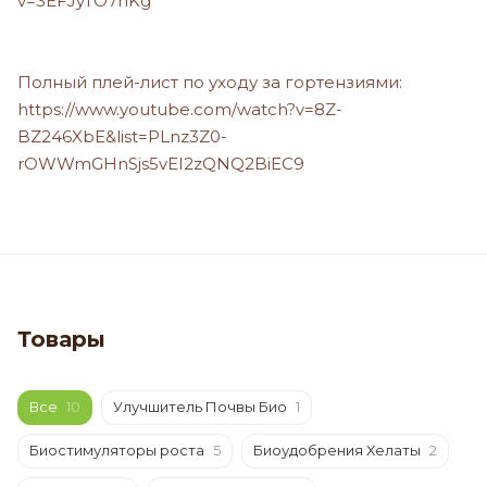
v=3EFJyTO7hKg
Полный плей-лист по уходу за гортензиями:
https://www.youtube.com/watch?v=8Z-
BZ246XbE&list=PLnz3Z0-
rOWWmGHnSjs5vEI2zQNQ2BiEC9
Товары
Все
10
Улучшитель Почвы Био
1
Биостимуляторы роста
5
Биоудобрения Хелаты
2