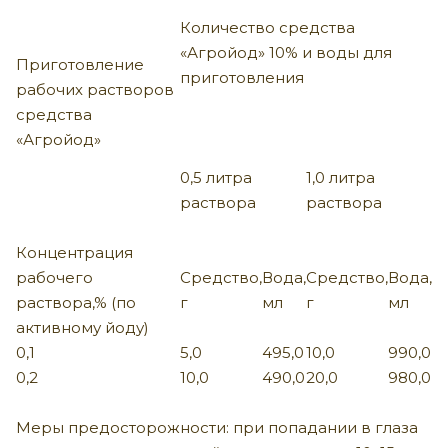
Количество средства
«Агройод» 10% и воды для
Приготовление
приготовления
рабочих растворов
средства
«Агройод»
0,5 литра
1,0 литра
раствора
раствора
Концентрация
рабочего
Средство,
Вода,
Средство,
Вода,
раствора,% (по
г
мл
г
мл
активному йоду)
0,1
5,0
495,0
10,0
990,0
0,2
10,0
490,0
20,0
980,0
Меры предосторожности: при попадании в глаза