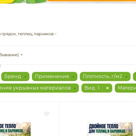
грядок, теплиц, парников
убывание)
ы
Бренд
Применение
Плотность, г/м2
ние укрывных материалов
Вид
: 1
Матер