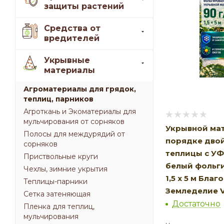
защиты растений
Средства от
вредителей
Укрывные
материалы
Агроматериалы для грядок,
теплиц, парников
Агроткань и Экоматериалы для
мульчирования от сорняков
Укрывной мат
Полосы для междурядий от
порядке двой
сорняков
теплицы с У
Приствольные круги
белый фольги
Чехлы, зимние укрытия
1,5 х 5 м Бла
Теплицы-парники
Земледелие V
Сетка затеняющая
Достаточно
Пленка для теплиц,
мульчирования