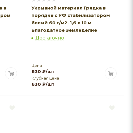
а в
Укрывной материал Грядка в
ором
порядке с УФ стабилизатором
белый 60 г/м2, 1,6 х 10 м
Благодатное Земледелие
Достаточно
Цена
630
₽
/шт
Клубная цена
630
₽
/шт