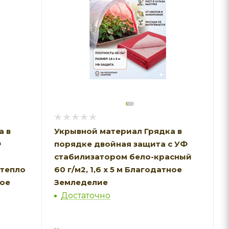
а в
Укрывной материал Грядка в
Ф
порядке двойная защита с УФ
стабилизатором бело-красный
тепло
60 г/м2, 1,6 х 5 м Благодатное
ное
Земледелие
Достаточно