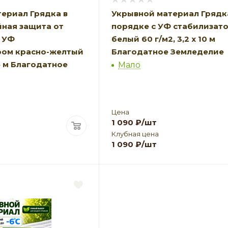
ериал Грядка в
Укрывной материал Грядк
ная защита от
порядке с УФ стабилизат
 УФ
белый 60 г/м2, 3,2 х 10 м
ром красно-желтый
Благодатное Земледелие
 5 м Благодатное
Мало
Цена
1 090
₽
/шт
Клубная цена
1 090
₽
/шт