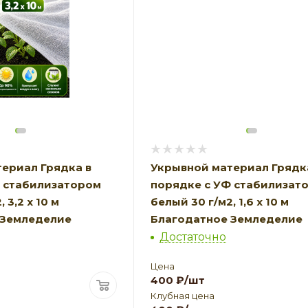
ериал Грядка в
Укрывной материал Грядк
Ф стабилизатором
порядке с УФ стабилизат
 3,2 х 10 м
белый 30 г/м2, 1,6 х 10 м
 Земледелие
Благодатное Земледелие
Достаточно
Цена
400
₽
/шт
Клубная цена