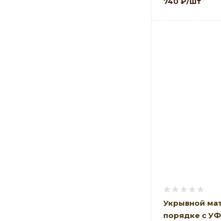
740
₽
/шт
Укрывной мат
порядке с У