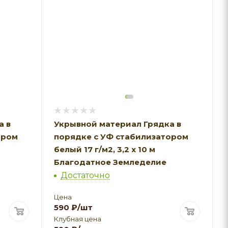
а в
Укрывной материал Грядка в
ором
порядке с УФ стабилизатором
белый 17 г/м2, 3,2 х 10 м
Благодатное Земледелие
Достаточно
Цена
590
₽
/шт
Клубная цена