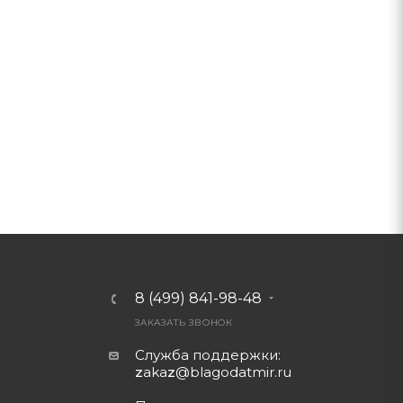
8 (499) 841-98-48
ЗАКАЗАТЬ ЗВОНОК
Служба поддержки:
z
aka
z
@blagodatmir.ru