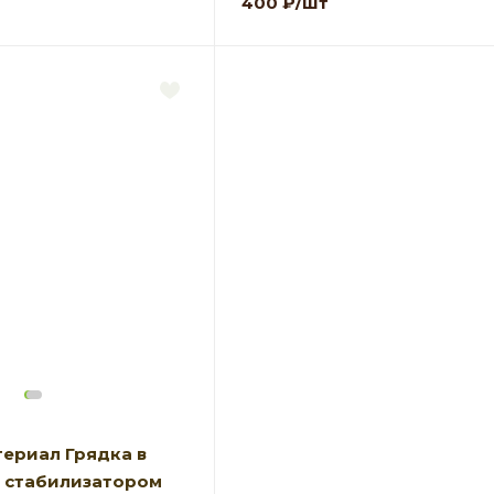
400
₽
/шт
ериал Грядка в
Ф стабилизатором