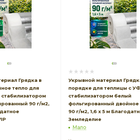
ериал Грядка в
Укрывной материал Грядк
ное тепло для
порядке для теплицы с У
Ф стабилизатором
стабилизатором белый
рованный 90 г/м2,
фольгированный двойное 
годатное
90 г/м2, 1,6 х 5 м Благодат
IP
Земледелие
Мало