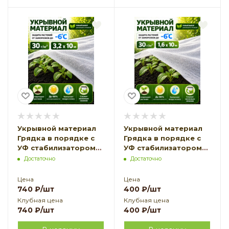
Укрывной материал
Укрывной материал
Грядка в порядке с
Грядка в порядке с
УФ стабилизатором
УФ стабилизатором
белый 30 г/м2, 3,2 х 10
белый 30 г/м2, 1,6 х 10
Достаточно
Достаточно
м Благодатное
м Благодатное
Земледелие
Земледелие
Цена
Цена
740
₽
/шт
400
₽
/шт
Клубная цена
Клубная цена
740
₽
/шт
400
₽
/шт