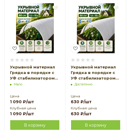
Укрывной материал
Укрывной материал
Грядка в порядке с
Грядка в порядке с
УФ стабилизатором
УФ стабилизатором
белый 60 г/м2, 3,2 х 10
белый 60 г/м2, 1,6 х 10
Мало
Достаточно
м Благодатное
м Благодатное
Земледелие
Земледелие
Цена
Цена
1 090
₽
/шт
630
₽
/шт
Клубная цена
Клубная цена
1 090
₽
/шт
630
₽
/шт
В корзину
В корзину