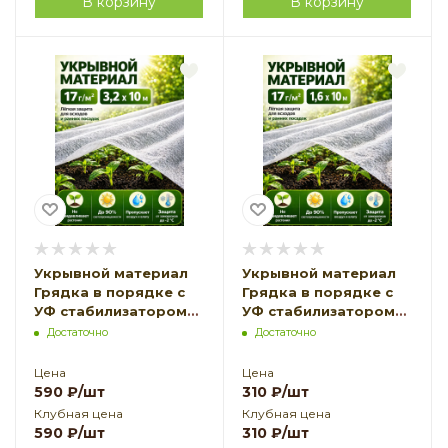
В корзину
В корзину
Укрывной материал
Укрывной материал
Грядка в порядке с
Грядка в порядке с
УФ стабилизатором
УФ стабилизатором
белый 17 г/м2, 3,2 х 10
белый 17 г/м2, 1,6 х 10
Достаточно
Достаточно
м Благодатное
м Благодатное
Земледелие
Земледелие
Цена
Цена
590
₽
/шт
310
₽
/шт
Клубная цена
Клубная цена
590
₽
/шт
310
₽
/шт