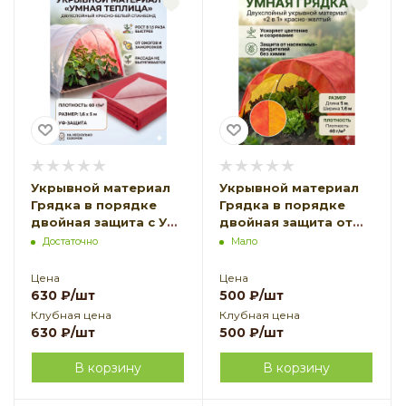
Укрывной материал
Укрывной материал
Грядка в порядке
Грядка в порядке
двойная защита с УФ
двойная защита от
стабилизатором
вредителей с УФ
Достаточно
Мало
бело-красный 60 г/
стабилизатором
м2, 1,6 х 5 м
красно-желтый 40 г/
Цена
Цена
Благодатное
м2, 1,6 х 5 м
630
₽
/шт
500
₽
/шт
Земледелие
Благодатное
Клубная цена
Клубная цена
Земледелие
630
₽
/шт
500
₽
/шт
В корзину
В корзину