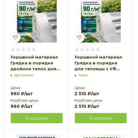
Укрывной материал
Укрывной материал
Грядка в порядке
Грядка в порядке
двойное тепло для
для теплицы с УФ
теплицы с УФ
стабилизатором
Достаточно
Мало
стабилизатором
белый
белый
фольгированный
Цена
Цена
фольгированный 90 г/
двойное тепло 90 г/
960
₽
/шт
2 510
₽
/шт
м2, 1,5 х 5 м
м2, 1,6 х 5 м
Клубная цена
Клубная цена
Благодатное
Благодатное
960
₽
/шт
2 510
₽
/шт
Земледелие VIP
Земледелие
В корзину
В корзину