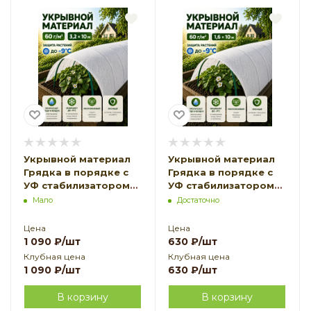
Укрывной материал
Укрывной материал
Грядка в порядке с
Грядка в порядке с
УФ стабилизатором
УФ стабилизатором
белый 60 г/м2, 3,2 х 10
белый 60 г/м2, 1,6 х 10
Мало
Достаточно
м Благодатное
м Благодатное
Земледелие
Земледелие
Цена
Цена
1 090
₽
/шт
630
₽
/шт
Клубная цена
Клубная цена
1 090
₽
/шт
630
₽
/шт
В корзину
В корзину