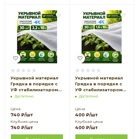
Укрывной материал
Укрывной материал
Грядка в порядке с
Грядка в порядке с
УФ стабилизатором
УФ стабилизатором
белый 30 г/м2, 3,2 х 10
белый 30 г/м2, 1,6 х 10
Достаточно
Достаточно
м Благодатное
м Благодатное
Земледелие
Земледелие
Цена
Цена
740
₽
/шт
400
₽
/шт
Клубная цена
Клубная цена
740
₽
/шт
400
₽
/шт