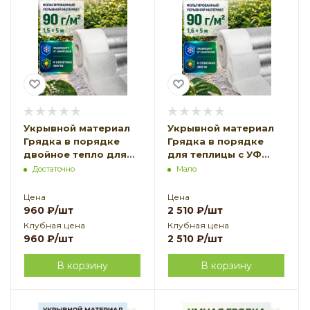
Укрывной материал
Укрывной материал
Грядка в порядке
Грядка в порядке
двойное тепло для
для теплицы с УФ
теплицы с УФ
стабилизатором
Достаточно
Мало
стабилизатором
белый
белый
фольгированный
Цена
Цена
фольгированный 90 г/
двойное тепло 90 г/
960
₽
/шт
2 510
₽
/шт
м2, 1,5 х 5 м
м2, 1,6 х 5 м
Клубная цена
Клубная цена
Благодатное
Благодатное
960
₽
/шт
2 510
₽
/шт
Земледелие VIP
Земледелие
В корзину
В корзину