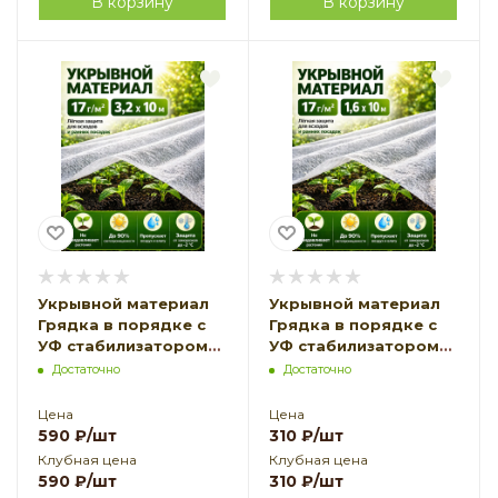
В корзину
В корзину
Укрывной материал
Укрывной материал
Грядка в порядке с
Грядка в порядке с
УФ стабилизатором
УФ стабилизатором
белый 17 г/м2, 3,2 х 10
белый 17 г/м2, 1,6 х 10
Достаточно
Достаточно
м Благодатное
м Благодатное
Земледелие
Земледелие
Цена
Цена
590
₽
/шт
310
₽
/шт
Клубная цена
Клубная цена
590
₽
/шт
310
₽
/шт