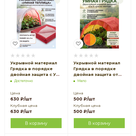
Укрывной материал
Укрывной материал
Грядка в порядке
Грядка в порядке
двойная защита с УФ
двойная защита от
стабилизатором
вредителей с УФ
Достаточно
Мало
бело-красный 60 г/
стабилизатором
м2, 1,6 х 5 м
красно-желтый 40 г/
Цена
Цена
Благодатное
м2, 1,6 х 5 м
630
₽
/шт
500
₽
/шт
Земледелие
Благодатное
Клубная цена
Клубная цена
Земледелие
630
₽
/шт
500
₽
/шт
В корзину
В корзину