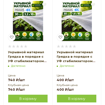
Укрывной материал
Укрывной материал
Грядка в порядке с
Грядка в порядке с
УФ стабилизатором
УФ стабилизатором
белый 30 г/м2, 3,2 х 10
белый 30 г/м2, 1,6 х 10
Достаточно
Достаточно
м Благодатное
м Благодатное
Земледелие
Земледелие
Цена
Цена
740
₽
/шт
400
₽
/шт
Клубная цена
Клубная цена
740
₽
/шт
400
₽
/шт
В корзину
В корзину