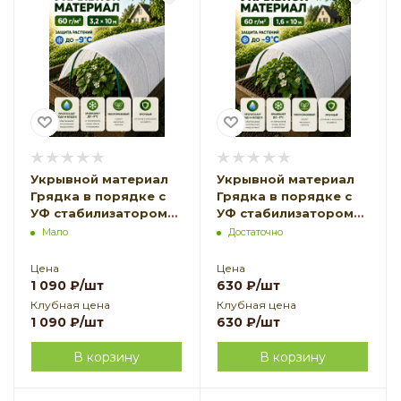
Укрывной материал
Укрывной материал
Грядка в порядке с
Грядка в порядке с
УФ стабилизатором
УФ стабилизатором
белый 60 г/м2, 3,2 х 10
белый 60 г/м2, 1,6 х 10
Мало
Достаточно
м Благодатное
м Благодатное
Земледелие
Земледелие
Цена
Цена
1 090
₽
/шт
630
₽
/шт
Клубная цена
Клубная цена
1 090
₽
/шт
630
₽
/шт
В корзину
В корзину