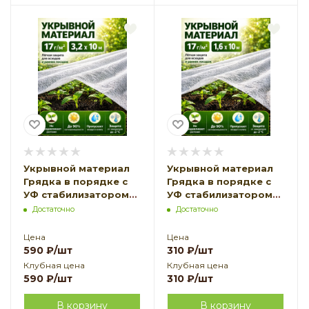
Укрывной материал
Укрывной материал
Грядка в порядке с
Грядка в порядке с
УФ стабилизатором
УФ стабилизатором
белый 17 г/м2, 3,2 х 10
белый 17 г/м2, 1,6 х 10
Достаточно
Достаточно
м Благодатное
м Благодатное
Земледелие
Земледелие
Цена
Цена
590
₽
/шт
310
₽
/шт
Клубная цена
Клубная цена
590
₽
/шт
310
₽
/шт
В корзину
В корзину