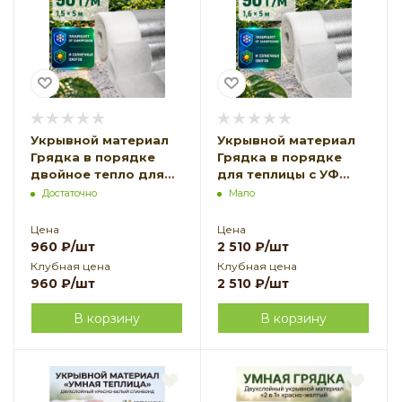
Укрывной материал
Укрывной материал
Грядка в порядке
Грядка в порядке
двойное тепло для
для теплицы с УФ
теплицы с УФ
стабилизатором
Достаточно
Мало
стабилизатором
белый
белый
фольгированный
Цена
Цена
фольгированный 90 г/
двойное тепло 90 г/
960
₽
/шт
2 510
₽
/шт
м2, 1,5 х 5 м
м2, 1,6 х 5 м
Клубная цена
Клубная цена
Благодатное
Благодатное
960
₽
/шт
2 510
₽
/шт
Земледелие VIP
Земледелие
В корзину
В корзину