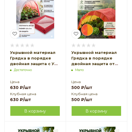
Укрывной материал
Укрывной материал
Грядка в порядке
Грядка в порядке
двойная защита с УФ
двойная защита от
стабилизатором
вредителей с УФ
Достаточно
Мало
бело-красный 60 г/
стабилизатором
м2, 1,6 х 5 м
красно-желтый 40 г/
Цена
Цена
Благодатное
м2, 1,6 х 5 м
630
₽
/шт
500
₽
/шт
Земледелие
Благодатное
Клубная цена
Клубная цена
Земледелие
630
₽
/шт
500
₽
/шт
В корзину
В корзину