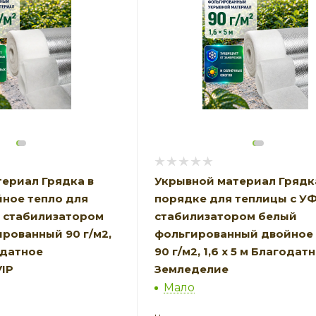
ериал Грядка в
Укрывной материал Грядк
ное тепло для
порядке для теплицы с У
Ф стабилизатором
стабилизатором белый
рованный 90 г/м2,
фольгированный двойное 
годатное
90 г/м2, 1,6 х 5 м Благодат
IP
Земледелие
Мало