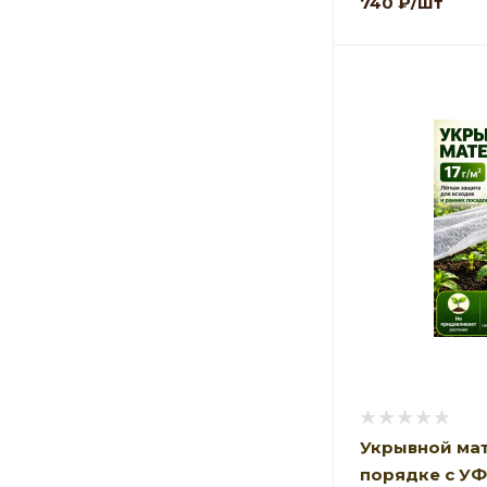
740
₽
/шт
Укрывной мат
порядке с У