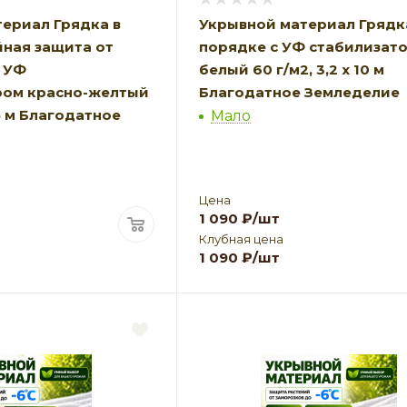
ериал Грядка в
Укрывной материал Грядк
ная защита от
порядке с УФ стабилизат
 УФ
белый 60 г/м2, 3,2 х 10 м
ром красно-желтый
Благодатное Земледелие
 5 м Благодатное
Мало
Цена
1 090
₽
/шт
Клубная цена
1 090
₽
/шт