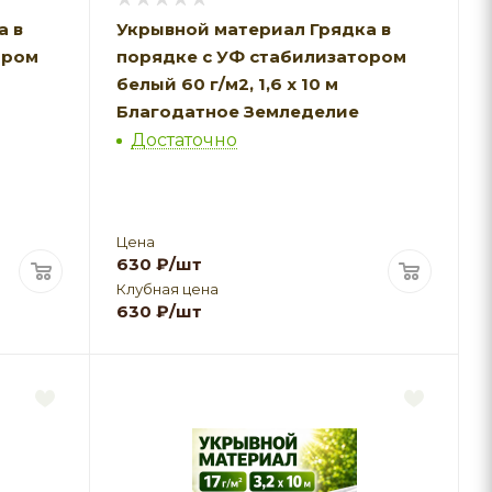
а в
Укрывной материал Грядка в
ором
порядке с УФ стабилизатором
белый 60 г/м2, 1,6 х 10 м
Благодатное Земледелие
Достаточно
Цена
630
₽
/шт
Клубная цена
630
₽
/шт