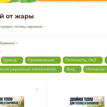
й от жары
грядок, теплиц, парников
убывание)
ы
Бренд
Применение
Плотность, г/м2
ние укрывных материалов
Вид
Материал