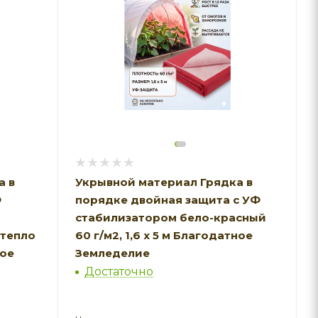
а в
Укрывной материал Грядка в
Ф
порядке двойная защита с УФ
стабилизатором бело-красный
тепло
60 г/м2, 1,6 х 5 м Благодатное
ное
Земледелие
Достаточно