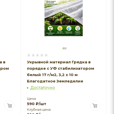
а в
Укрывной материал Грядка в
ором
порядке с УФ стабилизатором
белый 17 г/м2, 3,2 х 10 м
Благодатное Земледелие
Достаточно
Цена
590
₽
/шт
Клубная цена