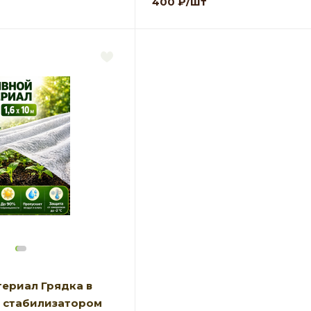
400
₽
/шт
ериал Грядка в
Ф стабилизатором