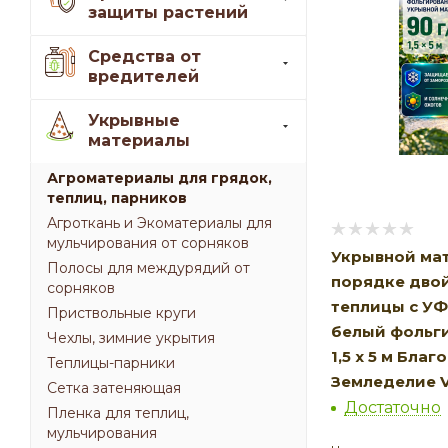
защиты растений
Средства от
вредителей
Укрывные
материалы
Агроматериалы для грядок,
теплиц, парников
Агроткань и Экоматериалы для
мульчирования от сорняков
Укрывной мат
Полосы для междурядий от
порядке двой
сорняков
теплицы с У
Приствольные круги
белый фольги
Чехлы, зимние укрытия
1,5 х 5 м Бла
Теплицы-парники
Земледелие V
Сетка затеняющая
Достаточно
Пленка для теплиц,
мульчирования