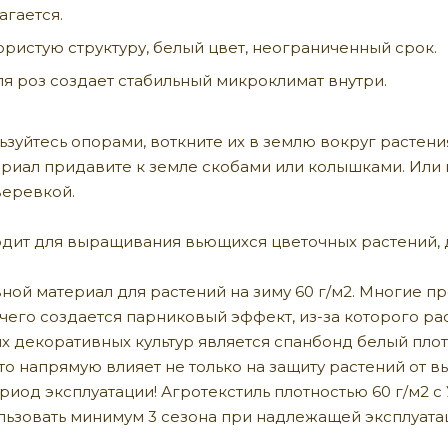
агается.
ристую структуру, белый цвет, неограниченный срок.
я роз создает стабильный микроклимат внутри.
зуйтесь опорами, воткните их в землю вокруг растения
ериал придавите к земле скобами или колышками. Или 
веревкой.
дит для выращивания вьющихся цветочных растений, д
ной материал для растений на зиму 60 г/м2. Многие п
тчего создается парниковый эффект, из-за которого р
х декоративных культур является спанбонд белый плот
о напрямую влияет не только на защиту растений от вы
иод эксплуатации! Агротекстиль плотностью 60 г/м2 с 
ьзовать минимум 3 сезона при надлежащей эксплуата