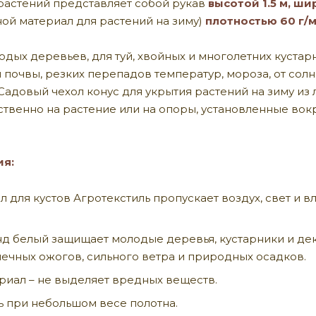
растений представляет собой рукав
высотой 1.5 м, ши
ой материал для растений на зиму)
плотностью 60 г/
одых деревьев, для туй, хвойных и многолетних куста
 почвы, резких перепадов температур, мороза, от сол
 Садовый чехол конус для укрытия растений на зиму и
венно на растение или на опоры, установленные вокру
ия:
 для кустов Агротекстиль пропускает воздух, свет и 
д белый защищает молодые деревья, кустарники и дек
ечных ожогов, сильного ветра и природных осадков.
риал – не выделяет вредных веществ.
ь при небольшом весе полотна.