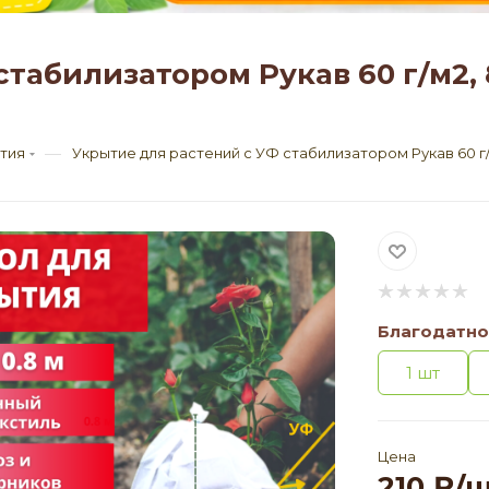
табилизатором Рукав 60 г/м2, 
—
ытия
Укрытие для растений с УФ стабилизатором Рукав 60 г/
Благодатно
1 шт
Цена
210
₽
/