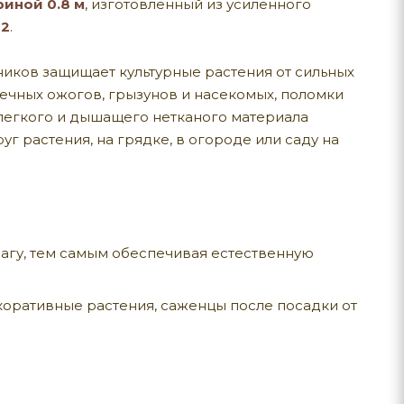
риной 0.8 м
, изготовленный из усиленного
м2
.
рников защищает культурные растения от сильных
нечных ожогов, грызунов и насекомых, поломки
з легкого и дышащего нетканого материала
г растения, на грядке, в огороде или саду на
влагу, тем самым обеспечивая естественную
оративные растения, саженцы после посадки от