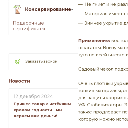
Не гниет и не разл
Консервирование
Материал имеет по
Зимнее укрытие дл
Подарочные
сертификаты
Применение:
восполь
шпагатом. Внизу мат
туго по всей высоте 
Заказать звонок
Садовый чехол подхо
Новости
Очень плотный укрыв
тонкие материалы, о
12 декабря 2024
для защиты капризны
Пришел товар с истёкшим
УФ-Стабилизаторы. Эт
сроком годности - мы
также продлевает пер
вернем вам деньги!
которую можно испол