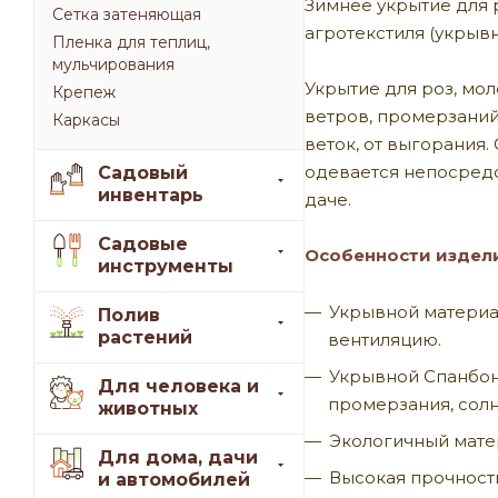
Зимнее укрытие для 
Сетка затеняющая
агротекстиля (укрывн
Пленка для теплиц,
мульчирования
Укрытие для роз, мол
Крепеж
ветров, промерзаний
Каркасы
веток, от выгорания.
одевается непосредст
Садовый
инвентарь
даче.
Садовые
Особенности издел
инструменты
Укрывной материал
Полив
растений
вентиляцию.
Укрывной Спанбон
Для человека и
промерзания, солн
животных
Экологичный мате
Для дома, дачи
Высокая прочност
и автомобилей