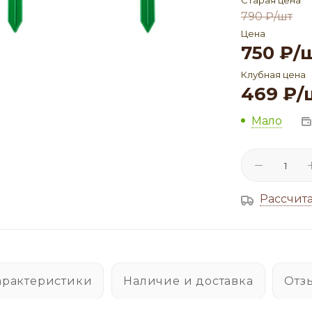
Старая цена
790
₽
/шт
Цена
750
₽
/
Клубная цена
469
₽
/
Мало
Рассчита
арактеристики
Наличие и доставка
Отз