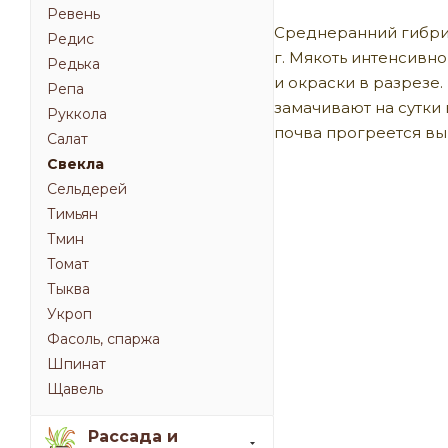
Ревень
Среднеранний гибрид
Редис
г. Мякоть интенсивн
Редька
и окраски в разрезе
Репа
замачивают на сутки 
Руккола
почва прогреется выш
Салат
Свекла
Сельдерей
Тимьян
Тмин
Томат
Тыква
Укроп
Фасоль, спаржа
Шпинат
Щавель
Рассада и