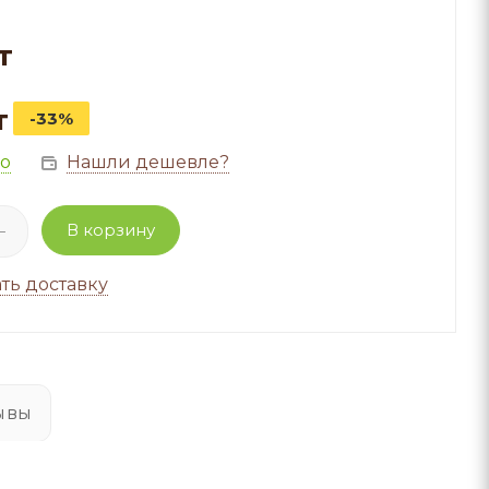
т
т
-33%
но
Нашли дешевле?
В корзину
ть доставку
ывы