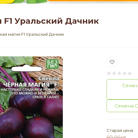
 F1 Уральский Дачник
ая магия F1 Уральский Дачник
Семен
Семена С
Старая цена
60
₽
/шт