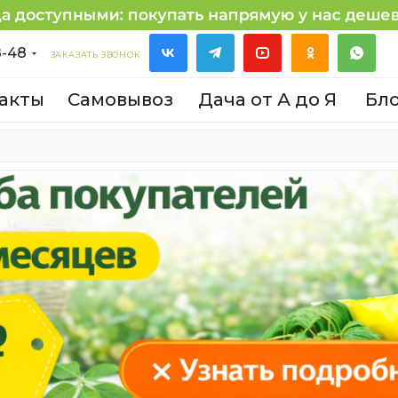
8-48
ЗАКАЗАТЬ ЗВОНОК
акты
Самовывоз
Дача от А до Я
Бл