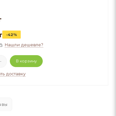
т
т
-42%
Нашли дешевле?
В корзину
ть доставку
ывы