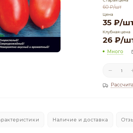
Старая цена
60
₽
/шт
Цена
35
₽
/ш
Клубная цена
26
₽
/ш
Много
Рассчита
арактеристики
Наличие и доставка
Отз