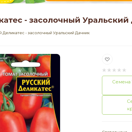
катес - засолочный Уральский
й Деликатес - засолочный Уральский Дачник
Семена 
С
к