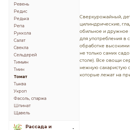
Ревень
Редис
Сверхурожайный, дет
Редька
цилиндрические, глад
Репа
обильное и дружное 
Руккола
для употребления в 
Салат
обработке высокими т
Свекла
не только самих садо
Сельдерей
столе). Все овощи се
Тимьян
нежную сахаристую с
Тмин
которые лежат на пр
Томат
Тыква
Укроп
Фасоль, спаржа
Шпинат
Щавель
Рассада и