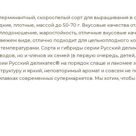
ерминантный, скороспелый сорт для выращивания в о
кие, плотные, массой до 50-70 г. Вкусовые качества о
плодоношение, жаростойкость, отличные вкусовые каче
свежем виде, отлично подходит для цельноплодного к
емпературами. Сорта и гибриды серии Русский деликате
водов, но и членов их семей (в первую очередь, дете
рии Русский деликатес® на порядок слаще и лакомее за
труктуру и яркий, неповторимый аромат и совсем не 
илавках современных супермаркетов. Мы хотим, чтобы