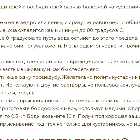
дителей и возбудителей разных болезней на кустарник
ем ее в ведро или лейку, и сразу же равномерно облив
е, она охладится как минимум до 80 градусов С;
е 0 градусов, то пусть вода остынет до этого предела.
иначе они получат ожоги. Тле, клещам, огневке и про
арника над трещиной или повреждением появляется мо
 взять мешковину и как бы стереть его;
ти еще одну процедуру. Желательно полить кустарник 
 г. Используют и другие растворы, но пользоваться лу
ользы, вреда;
время опрыскивания и почки тем временем начали набу
риготовьте бордоскую смесь, используя медный купорос
я, то 0,3 кг. Воды возьмите 10 л. Получится хорошая з
прыскивание годится не только для кустарников, но и 