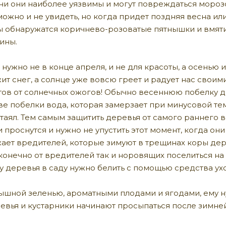
ни они наиболее уязвимы и могут повреждаться моро
жно и не увидеть, но когда придет поздняя весна или
 обнаружатся коричнево-розоватые пятнышки и вмятин
ины.
нужно не в конце апреля, и не для красоты, а осенью 
ит снег, а солнце уже вовсю греет и радует нас своими
тов от солнечных ожогов! Обычно весеннюю побелку де
таве побелки вода, которая замерзает при минусовой те
таял. Тем самым защитить деревья от самого раннего 
 проснутся и нужно не упустить этот момент, когда он
жает вредителей, которые зимуют в трещинах коры дер
онечно от вредителей так и норовящих поселиться на 
у деревья в саду нужно белить с помощью средства у
ышной зеленью, ароматными плодами и ягодами, ему 
ревья и кустарники начинают просыпаться после зимней