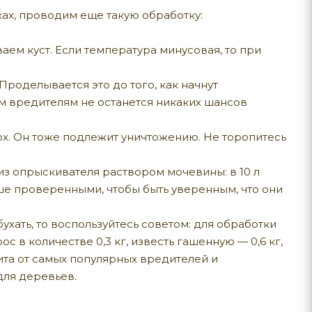
ах, проводим еще такую обработку:
аем куст. Если температура минусовая, то при
 Проделывается это до того, как начнут
чим вредителям не останется никаких шансов
х. Он тоже подлежит уничтожению. Не торопитесь
из опрыскивателя раствором мочевины: в 10 л
чше проверенными, чтобы быть уверенным, что они
хать, то воспользуйтесь советом: для обработки
 в количестве 0,3 кг, известь гашенную — 0,6 кг,
ащита от самых популярных вредителей и
для деревьев.