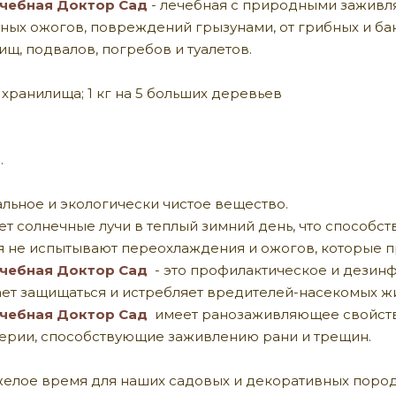
ечебная Доктор Сад
- лечебная с природными заживл
чных ожогов, повреждений грызунами, от грибных и ба
щ, подвалов, погребов и туалетов.
2 хранилища; 1 кг на 5 больших деревьев
.
альное и экологически чистое вещество.
ет солнечные лучи в теплый зимний день, что способ
 не испытывают переохлаждения и ожогов, которые п
ечебная Доктор Сад
-
это профилактическое и дезин
ет защищаться и истребляет вредителей-насекомых ж
ечебная Доктор Сад
имеет ранозаживляющее свойство
ерии, способствующие заживлению рани и трещин.
яжелое время для наших садовых и декоративных поро