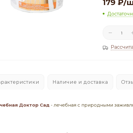
179
₽
/
Достаточ
Рассчита
арактеристики
Наличие и доставка
Отз
ечебная Доктор Сад
- лечебная с природными зажив