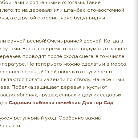
зобоинами и солнечными ожогами. Такие
 лето, то на деревьях или штамбах юго-восточной
ы, а с другой стороны, явно будут видны
или ранней весной! Очень ранней весной! Когда в
 лучами. Вот в это время и пора подумать о защите
ревьев проводят после схода снега, в том числе
мпературе. Но теперь это можно сделать и в мороз,
весеннего солнца! Слой побелки отпугивает и
и пытаются ползти из земли по стволу. Нанесённый
ева. Побелка защищает деревья и кусты от
ваших яблонях, грушах, сливах и других садовых
хода
Садовая побелка лечебная Доктор Сад
.
нужен регулярный уход. Особенно важна
 спячки.