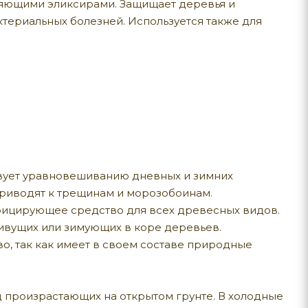
яющими эликсирами. Защищает деревья и
ктериальных болезней. Используется также для
ствует уравновешиванию дневных и зимних
риводят к трещинам и морозобоинам.
фицирующее средство для всех древесных видов.
ивущих или зимующих в коре деревьев.
, так как имеет в своем составе природные
д произрастающих на открытом грунте. В холодные