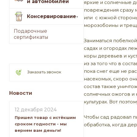
и автомобилей
яркие и солнечные д
повреждения сразу мо
Консервирование
или с южной стороны
морозобоины и трещ
Подарочные
сертификаты
Заниматься побелкой 
садах и огородах леж
коры деревьев и кус
из за того что в сос
пока снег еще не рас
Заказать звонок
насекомых, скоро они
состав также уничто
Новости
солнечных ожогов и к
культурах.
Вот поэтом
12 декабря 2024
Чтобы сад радовал п
Пришел товар с истёкшим
сроком годности - мы
обработка, когда де
вернем вам деньги!