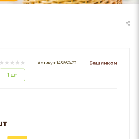
Башинком
Артикул:
145667473
1 шт
шт