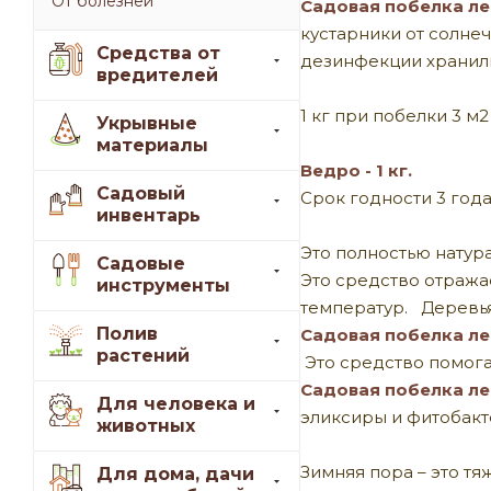
От болезней
Садовая побелка л
кустарники от солне
Средства от
дезинфекции хранили
вредителей
1 кг при побелки 3 м
Укрывные
материалы
Ведро - 1 кг.
Садовый
Срок годности 3 года
инвентарь
Это полностью натур
Садовые
Это средство отража
инструменты
температур. Деревья
Полив
Садовая побелка л
растений
Это средство помога
Садовая побелка л
Для человека и
эликсиры и фитобакт
животных
Зимняя пора – это т
Для дома, дачи