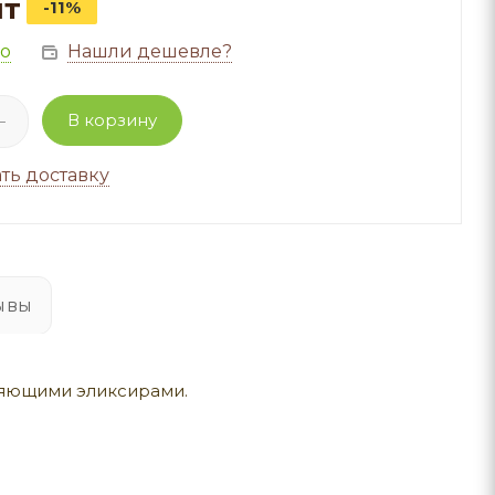
шт
-11%
но
Нашли дешевле?
В корзину
ть доставку
ывы
ляющими эликсирами.