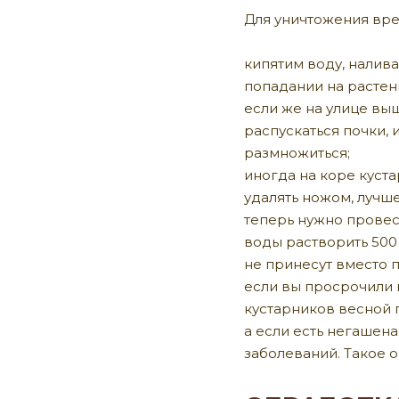
Для уничтожения вре
кипятим воду, налива
попадании на растени
если же на улице выш
распускаться почки, 
размножиться;
иногда на коре куст
удалять ножом, лучше
теперь нужно провес
воды растворить 500
не принесут вместо п
если вы просрочили 
кустарников весной п
а если есть негашена
заболеваний. Такое о