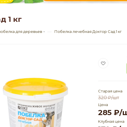
 1 кг
—
побелка для деревьев
Побелка лечебная Доктор Сад 1 кг
Старая цена
320
₽
/шт
Цена
285
₽
/
Клубная цена