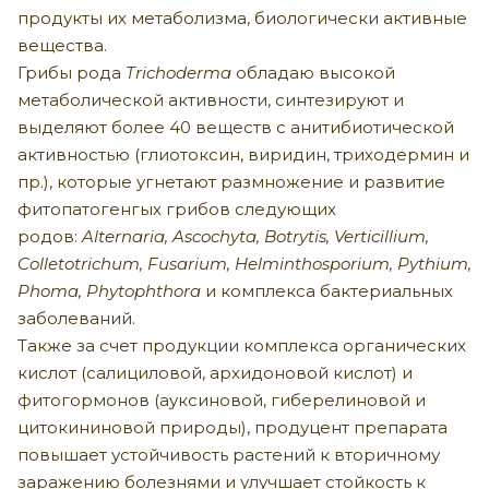
продукты их метаболизма, биологически активные
вещества.
Грибы рода
Trichoderma
обладаю высокой
метаболической активности, синтезируют и
выделяют более 40 веществ с анитибиотической
активностью (глиотоксин, виридин, триходермин и
пр.), которые угнетают размножение и развитие
фитопатогенгых грибов следующих
родов:
Alternaria, Ascochyta, Botrytis, Verticillium,
Colletotrichum, Fusarium, Helminthosporium, Pythium,
Phoma, Phytophthora
и комплекса бактериальных
заболеваний.
Также за счет продукции комплекса органических
кислот (салициловой, архидоновой кислот) и
фитогормонов (ауксиновой, гиберелиновой и
цитокининовой природы), продуцент препарата
повышает устойчивость растений к вторичному
заражению болезнями и улучшает стойкость к