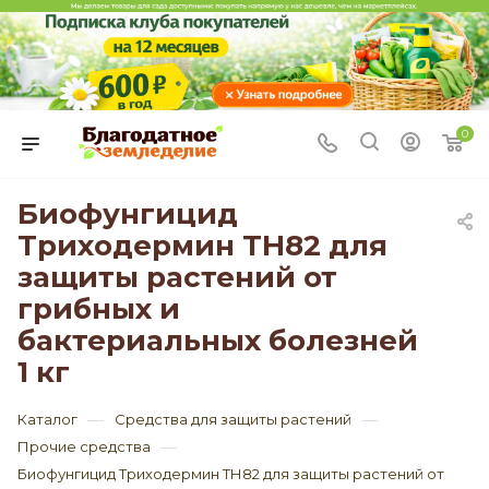
0
Биофунгицид
Триходермин ТН82 для
защиты растений от
грибных и
бактериальных болезней
1 кг
—
—
Каталог
Средства для защиты растений
—
Прочие средства
Биофунгицид Триходермин ТН82 для защиты растений от