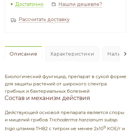
Достаточно
Нашли дешевле?
Рассчитать доставку
Описание
Характеристики
Наличие
Биологический фунгицид, препарат в сухой форме
для защиты растений от широкого спектра
грибных и бактериальных болезней
Состав и механизм действия
Действующей основой препарата является споры
и мицелий грибов
Trichoderma harzianum subsp.
9
trigo
штамма TH82 с титром не менее 2х10
КОЕ/г и