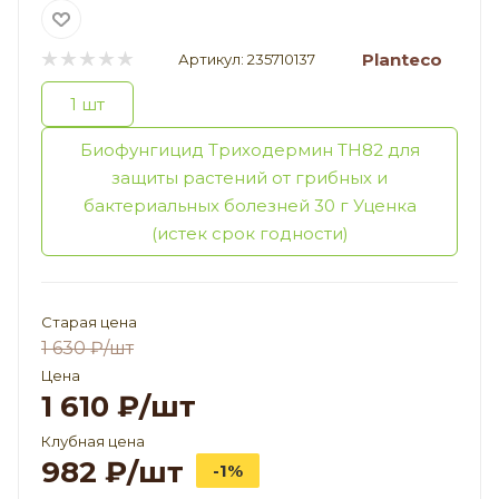
Planteco
Артикул:
235710137
1 шт
Биофунгицид Триходермин ТН82 для
защиты растений от грибных и
бактериальных болезней 30 г Уценка
(истек срок годности)
Старая цена
1 630
₽
/шт
Цена
1 610
₽
/шт
Клубная цена
982
₽
/шт
-1%