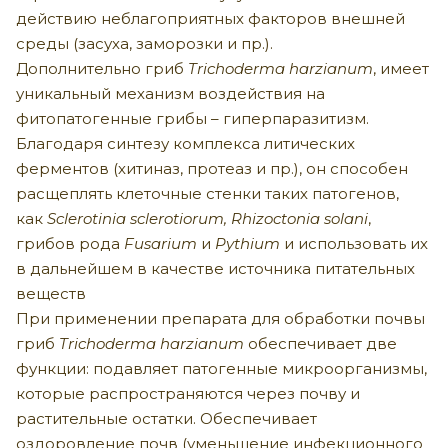
действию неблагоприятных факторов внешней
среды (засуха, заморозки и пр.).
Дополнительно гриб
Trichoderma harzianum
, имеет
уникальный механизм воздействия на
фитопатогенные грибы – гиперпаразитизм.
Благодаря синтезу комплекса литических
ферментов (хитиназ, протеаз и пр.), он способен
расщеплять клеточные стенки таких патогенов,
как
Sclerotinia sclerotiorum, Rhizoctonia solani
,
грибов рода
Fusarium
и
Pythium
и использовать их
в дальнейшем в качестве источника питательных
веществ
При применении препарата для обработки почвы
гриб
Trichoderma harzianum
обеспечивает две
функции: подавляет патогенные микроорганизмы,
которые распространяются через почву и
растительные остатки. Обеспечивает
оздоровление почв (уменьшение инфекционного