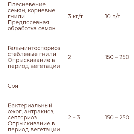
Плесневение
семян, корневые
гнили
3 кг/т
10 л/т
Предпосевная
обработка семян
Гельминтоспориоз,
стеблевые гнили
2
150 – 250
Опрыскивание в
период вегетации
Соя
Бактериальный
ожог, антракноз,
септориоз
2 – 3
150 – 250
Опрыскивание в
период вегетации