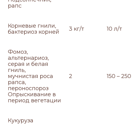
рапс
Корневые гнили,
3 кг/т
10 л/т
бактериоз корней
Фомоз,
альтернариоз,
серая и белая
гниль,
мучнистая роса
2
150 – 250
рапса,
пероноспороз
Опрыскивание в
период вегетации
Кукуруза