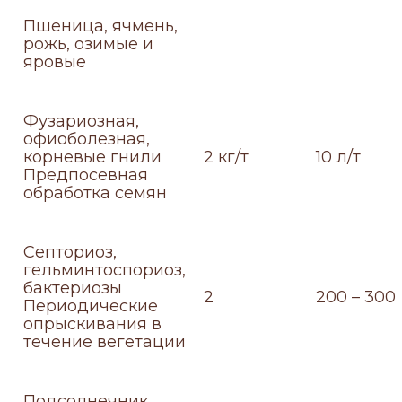
Пшеница, ячмень,
рожь, озимые и
яровые
Фузариозная,
офиоболезная,
корневые гнили
2 кг/т
10 л/т
Предпосевная
обработка семян
Септориоз,
гельминтоспориоз,
бактериозы
2
200 – 300
Периодические
опрыскивания в
течение вегетации
Подсолнечник,