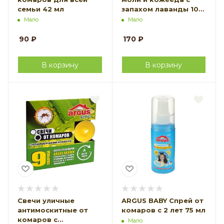
семьи 42 мл
запахом лаванды 100
мл
Мало
Мало
90
₽
170
₽
В корзину
В корзину
Свечи уличные
ARGUS BABY Спрей от
антимоскитные от
комаров с 2 лет 75 мл
комаров с
Мало