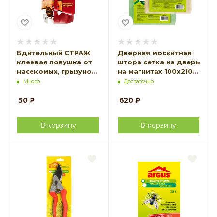
Бдительный СТРАЖ
Дверная москитная
клеевая ловушка от
штора сетка на дверь
насекомых, грызунов
на магнитах 100х210
2 в 1 домик
см
Много
Достаточно
50
₽
620
₽
В корзину
В корзину