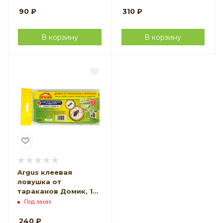
90
₽
310
₽
В корзину
В корзину
Argus клеевая
ловушка от
тараканов Домик, 1
уп по 4 шт
Под заказ
240
₽