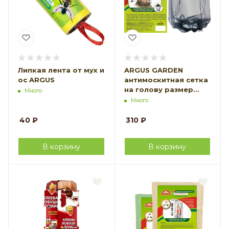
Липкая лента от мух и
ARGUS GARDEN
ос ARGUS
антимоскитная сетка
на голову размер
Много
50*50 см
Много
40
₽
310
₽
В корзину
В корзину