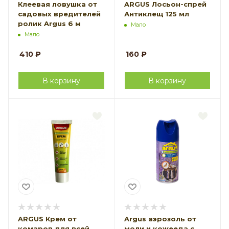
Клеевая ловушка от
ARGUS Лосьон-спрей
садовых вредителей
Антиклещ 125 мл
ролик Argus 6 м
Мало
Мало
410
₽
160
₽
В корзину
В корзину
ARGUS Крем от
Argus аэрозоль от
комаров для всей
моли и кожееда с