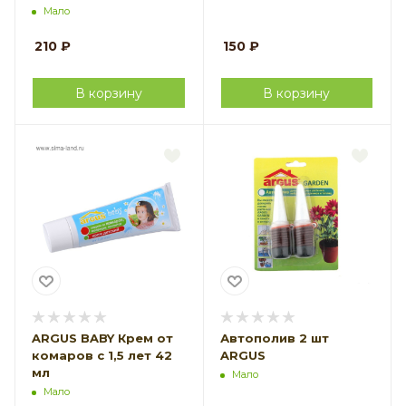
натуральным маслом
Мало
цитронеллы ARGUS
Garden 9 штук в
210
₽
150
₽
комплекте
В корзину
В корзину
ARGUS BABY Крем от
Автополив 2 шт
комаров с 1,5 лет 42
ARGUS
мл
Мало
Мало