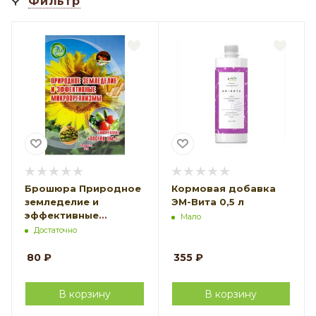
Фильтр
Брошюра Природное
Кормовая добавка
земледелие и
ЭМ-Вита 0,5 л
эффективные
Мало
микроорганизмы
Достаточно
80
₽
355
₽
В корзину
В корзину