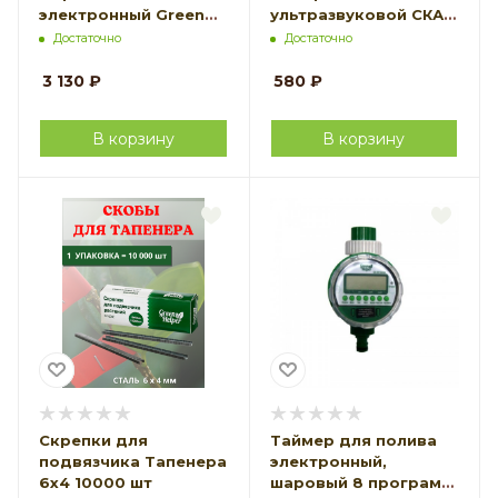
электронный Green
ультразвуковой СКАТ
Helper GA-319N
44-1
Достаточно
Достаточно
3 130
₽
580
₽
В корзину
В корзину
Скрепки для
Таймер для полива
подвязчика Тапенера
электронный,
6x4 10000 шт
шаровый 8 программ