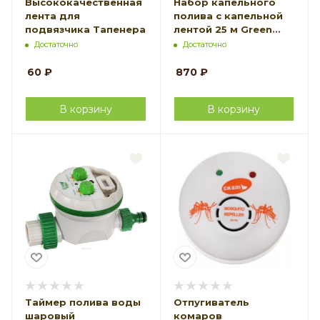
Высококачественная
Набор капельного
лента для
полива с капельной
подвязчика Тапенера
лентой 25 м Green
Helper GN-001N
Достаточно
Достаточно
60
₽
870
₽
В корзину
В корзину
Таймер полива воды
Отпугиватель
шаровый
комаров